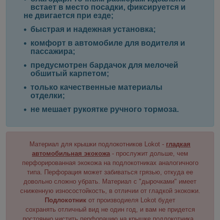
встает в место посадки, фиксируется и
не двигается при езде;
быстрая и надежная установка;
комфорт в автомобиле для водителя и
пассажира;
предусмотрен бардачок для мелочей
обшитый карпетом;
только качественные материалы
отделки;
не мешает рукоятке ручного тормоза.
Материал для крышки подлокотников Lokot -
гладкая
автомобильная экокожа
- прослужит дольше, чем
перфорированная экокожа на подлокотниках аналогичного
типа. Перфорация может забиваться грязью, откуда ее
довольно сложно убрать. Материал с "дырочками" имеет
сниженную износостойкость, в отличии от гладкой экокожи.
Подлокотник
от производиеля Lokot будет
сохранять отличный вид не один год, и вам не придется
постоянно чистить перфорацию на крышке подлокотника.