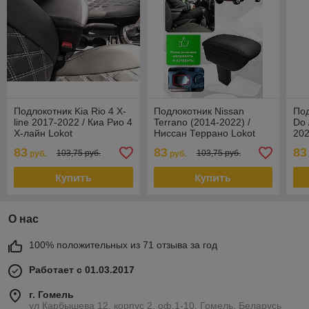
Подлокотник Kia Rio 4 X-
Подлокотник Nissan
Под
line 2017-2022 / Киа Рио 4
Terrano (2014-2022) /
Do 
Х-лайн Lokot
Ниссан Террано Lokot
202
Lok
83
83
83
103,75 руб.
103,75 руб.
руб.
руб.
Купить
Купить
О нас
100% положительных из 71 отзыва за год
Работает с 01.03.2017
г. Гомель
ул Карбышева 12, корпус 2, оф.1-10, Гомель, Беларусь