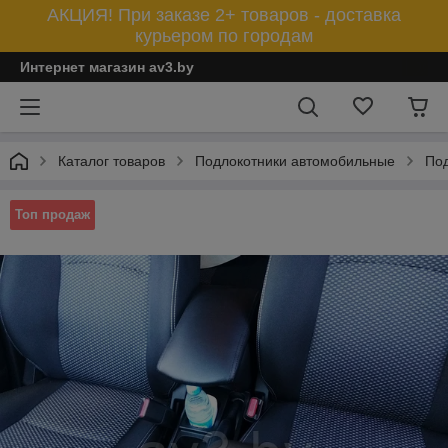
АКЦИЯ! При заказе 2+ товаров - доставка
курьером по городам
Интернет магазин av3.by
Каталог товаров
Подлокотники автомобильные
Под
Топ продаж