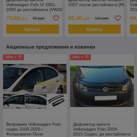
Volkswagen Polo IV 2001-
2007 после рестайлинга [RL02] Vit
Vol
2005 до рестайлинга [VW33] Vital
201
Vita
73,60
82,40
64
92 руб.
103 руб.
руб.
руб.
Купить
Купить
Акционные предложения и новинки
-20% +
-20% +
Ветровики Volkswagen Polo
Дефлектор капота
седан 2009-2020 /
Volkswagen Polo 2009-
Фольксваген Поло
2015 Седан, до рестайлинга