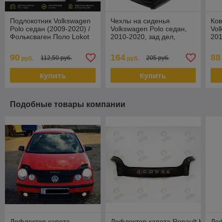
Подлокотник Volkswagen
Чехлы на сиденья
Ков
Polo седан (2009-2020) /
Volkswagen Polo седан,
Vol
Фольксваген Поло Lokot
2010-2020, зад дел,
201
Экокожа,
под
черная+ц.жаккард, серия
Фол
90
164
88
112,50 руб.
205 руб.
руб.
руб.
Эконом
[62
Купить
Купить
Подобные товары компании
Дефлектор капота
Дефлектор капота Renault Kangoo
Деф