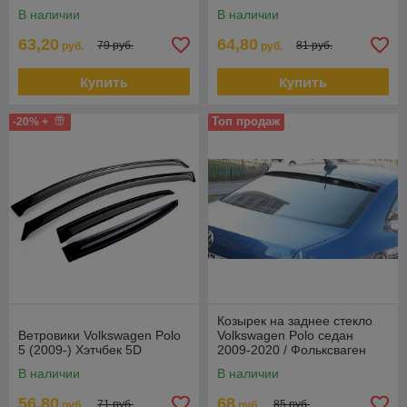
, с вырезом под эмблему [V
В наличии
В наличии
W26] Vital
63,20
64,80
79 руб.
81 руб.
руб.
руб.
Купить
Купить
Топ продаж
-20% +
Козырек на заднее стекло
Ветровики Volkswagen Polo
Volkswagen Polo седан
5 (2009-) Хэтчбек 5D
2009-2020 / Фольксваген
Поло
В наличии
В наличии
56,80
68
71 руб.
85 руб.
руб.
руб.