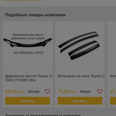
Подобные товары компании
Дефлектор капота Toyota Corolla Verso 2001-
Ветровики на окна Toyota Corolla 
Вет
2004 [TYA28] Vital
82,40
71,20
71
103 руб.
89 руб.
руб.
руб.
Купить
Купить
Акционные предложения и новинки