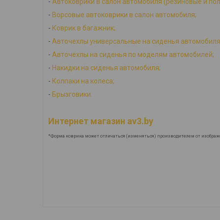
-
Автоковрики в салон автомобиля (резиновые и по
-
Ворсовые автоковрики в салон автомобиля;
-
Коврик в багажник;
-
Авточехлы универсальные на сиденья автомобиля
-
Авточехлы на сиденья по моделям автомобилей;
-
Накидки на сиденья автомобиля;
-
Колпаки на колеса;
-
Брызговики.
Интернет магазин av3.by
*Форма коврика может отличаться (изменяться) производителем от изображ