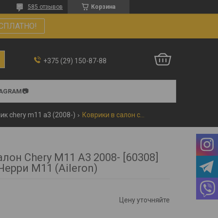
585 отзывов
Корзина
СПЛАТНО!
+375 (29) 150-87-88
TAGRAM📷
ик chery m11 a3 (2008-)
Коврики в салон chery m11 a3 2008- [60308] черри м11 (aileron)
лон Chery M11 A3 2008- [60308]
Черри М11 (Aileron)
Цену уточняйте