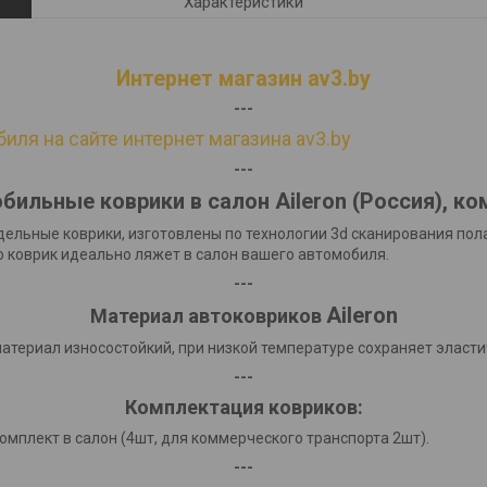
Характеристики
Интернет магазин av3.by
---
иля на сайте интернет магазина av3.by
---
бильные коврики в салон Aileron
(Россия)
, ко
дельные коврики, изготовлены по технологии 3d сканирования по
о коврик идеально ляжет в салон вашего автомобиля.
---
Aileron
Материал автоковриков
материал износостойкий, при низкой температуре сохраняет эласт
---
Комплектация ковриков:
омплект в салон (4шт, для коммерческого транспорта 2шт).
---