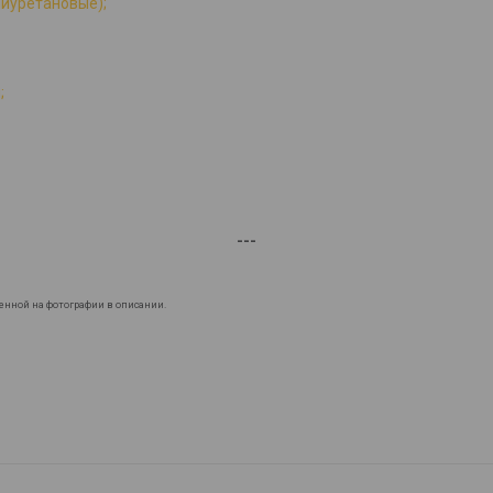
лиуретановые);
;
---
енной на фотографии в описании.