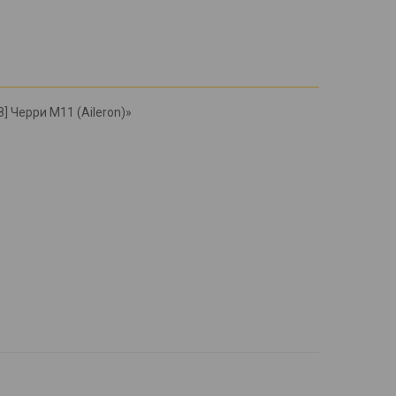
] Черри М11 (Aileron)»