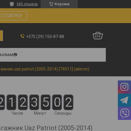
585 отзывов
Корзина
СПЛАТНО!
+375 (29) 150-87-88
TAGRAM📷
ажник uaz patriot (2005-2014) [74011] (aileron)
2
1
2
3
5
0
2
Часов
Минут
Секунды
гажник Uaz Patriot (2005-2014)