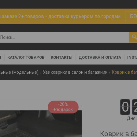
заказе 2+ товаров - доставка курьером по городам
БЕ
Я
КАТАЛОГ ТОВАРОВ
КОНТАКТЫ
ДОСТАВКА И ОПЛАТА
INS
льные (модельные)
Уаз коврики в салон и багажник
Коврик в баг
0
-20%
Дня
Коврик в ба