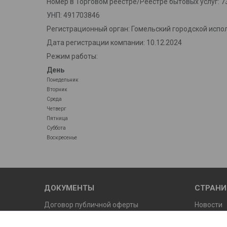
Номер в Торговом реестре/Реестре бытовых услуг: 7
УНП: 491703846
Регистрационный орган: Гомельский городской испо
Дата регистрации компании: 10.12.2024
Режим работы:
День
Понедельник
Вторник
Среда
Четверг
Пятница
Суббота
Воскресенье
ДОКУМЕНТЫ
СТРАН
Договор публичной оферты
Новости
Условия возврата и обмена
Осторож
нашего и