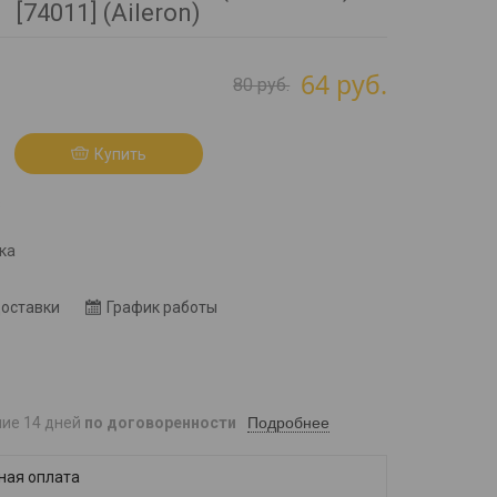
[74011] (Aileron)
64
руб.
80
руб.
Купить
8
ка
доставки
График работы
Подробнее
ние 14 дней
по договоренности