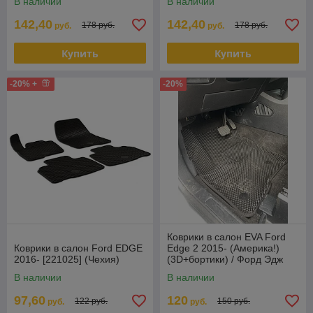
В наличии
В наличии
142,40
142,40
178 руб.
178 руб.
руб.
руб.
Купить
Купить
-20% +
-20%
Коврики в салон EVA Ford
Коврики в салон Ford EDGE
Edge 2 2015- (Америка!)
2016- [221025] (Чехия)
(3D+бортики) / Форд Эдж
В наличии
В наличии
97,60
120
122 руб.
150 руб.
руб.
руб.