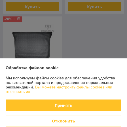
Купить
Купить
-20% +
Обработка файлов cookie
Мы используем файлы cookies для обеспечения удобства
Коврик в багажник Ford
пользователей портала и предоставления персональных
Edge 2014- (для 1
рекомендаций.
Вы можете настроить файлы cookies или
поколения Ford Edge)
отключить их.
(Norplast)
В наличии
Принять
83,20
104 руб.
руб.
Купить
Отклонить