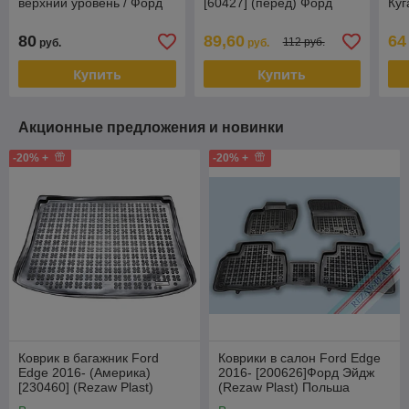
верхний уровень / Форд
[60427] (перед) Форд
Куг
Эдж Америка
Турнео Кастом (Aileron)
80
89,60
64
112 руб.
руб.
руб.
Купить
Купить
Акционные предложения и новинки
-20% +
-20% +
Коврик в багажник Ford
Коврики в салон Ford Edge
Edge 2016- (Америка)
2016- [200626]Форд Эйдж
[230460] (Rezaw Plast)
(Rezaw Plast) Польша
Польша