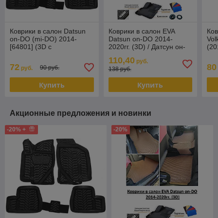
Коврики в салон Datsun
Коврики в салон EVA
Ков
on-DO (mi-DO) 2014-
Datsun on-DO 2014-
Vol
[64801] (3D с
2020гг. (3D) / Датсун он-
(20
подпятником) (Aileron)
До
Ail
110,40
руб.
72
80
90 руб.
руб.
138 руб.
Купить
Купить
Акционные предложения и новинки
-20% +
-20%