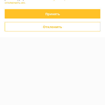
отключить их.
Принять
Отзывы о магазине
585 отзывов за всё время
Отклонить
Инна
06.08.2026
Отлично
Дмитрий
05.08.2026
Отлично
Показать все отзывы
О нас
Контакты