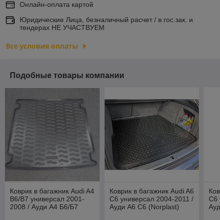
Онлайн-оплата картой
Юридические Лица, безналичный расчет / в гос.зак. и
тендерах НЕ УЧАСТВУЕМ
Все условия оплаты
Подобные товары компании
Коврик в багажник Audi A4
Коврик в багажник Audi A6
Ков
B6/B7 универсал 2001-
C6 универсал 2004-2011 /
C6 
2008 / Ауди А4 Б6/Б7
Ауди А6 С6 (Norplast)
Ауд
[71117] (Aileron)
(Ai