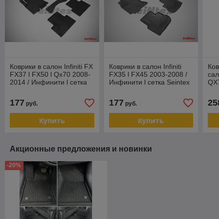
Коврики в салон Infiniti FX
Коврики в салон Infiniti
Ко
FX37 l FX50 l Qx70 2008-
FX35 l FX45 2003-2008 /
сал
2014 / Инфинити l сетка
Инфинити l сетка Seintex
QX7
Seintex
(Se
177
177
25
руб.
руб.
Купить
Купить
Акционные предложения и новинки
-20%