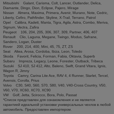
Mitsubishi Galant, Carisma, Colt, Lancer, Outlander, Delica,
Diamante, Dingo, Dion, Eclipse, Pajero, Mirage
Nissan Almera, Maxima, Primera, Avenir, Murano, Note, Cedric,
Liberty, Cefiro, Pathfinder, Skyline, X-Trail, Terrano, Patrol
Opel Calibra, Kadett, Manta, Tigra, Agila, Astra, Combo, Meriva,
Signum, Vectra, Zafira
Peugeot 106, 204, 205, 306, 307, 309, Partner, 406, 407
Renault Clio, Laguna, Megane, Twingo, Modus, Safrane,
Sandero, Logan, Duster
Rover 200, 214, 400, Mini, 45, 75, ZT, ZS
Seat Altea, Arosa, Cordoba, Ibiza, Leon, Toledo
Skoda Favorit, Felicia, Forman, Fabia, Oktavia, Superb
Subaru Impreza, Legacy, Leone, Forester, Outback, Tribeca
Suzuki SJ 410, SJ 412, Alto, Baleno, Swift, Grand Vitara, Ignis,
Wagon R, Jimny
Toyota Camry, Carina Lite Ace, RAV 4, 4 Runner, Starlet, Tercel,
Avensis, Corolla, Prius
Volvo C30, S40, S60, S70, S80, V40, V40-Cross Country, V50,
V60, V70, XC60, XC70, XC90
VW Golf, Jetta, Scirocco, Bora, Polo, Passat
*Список представлен для ознакомления и не является
гарантией идеальной установки универсальных чехлов в любой
автомобиль. Предоставлен импортером.