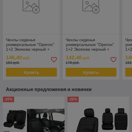
Чехлы сиденья
Чехлы сиденья
Че
универсальные "Орегон"
универсальные "Орегон"
уни
1+2 Экокожа черный +
1+2 Экокожа черный +
1+2
синяя
серая жаккардовая
кра
146,40
142,40
14
руб.
руб.
183 руб.
178 руб.
183
Купить
Купить
Акционные предложения и новинки
-20%
-20%