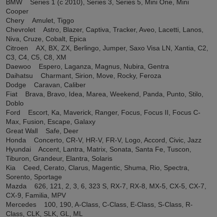
BMW Series 1 (с 2010), Series 3, Series 5, Mini One, Mini
Cooper
Chery Amulet, Tiggo
Chevrolet Astro, Blazer, Captiva, Tracker, Aveo, Lacetti, Lanos,
Niva, Cruze, Cobalt, Epica
Citroen AX, BX, ZX, Berlingo, Jumper, Saxo Visa LN, Xantia, C2,
C3, C4, C5, C8, XM
Daewoo Espero, Laganza, Magnus, Nubira, Gentra
Daihatsu Charmant, Sirion, Move, Rocky, Feroza
Dodge Caravan, Caliber
Fiat Brava, Bravo, Idea, Marea, Weekend, Panda, Punto, Stilo,
Doblo
Ford Escort, Ka, Maverick, Ranger, Focus, Focus II, Focus C-
Max, Fusion, Escape, Galaxy
Great Wall Safe, Deer
Honda Concerto, CR-V, HR-V, FR-V, Logo, Accord, Civic, Jazz
Hyundai Accent, Lantra, Matrix, Sonata, Santa Fe, Tuscon,
Tiburon, Grandeur, Elantra, Solaris
Kia Ceed, Cerato, Clarus, Magentic, Shuma, Rio, Spectra,
Sorento, Sportage
Mazda 626, 121, 2, 3, 6, 323 S, RX-7, RX-8, MX-5, CX-5, CX-7,
CX-9, Familia, MPV
Mercedes 100, 190, A-Class, C-Class, E-Class, S-Class, R-
Class, CLK, SLK, GL, ML