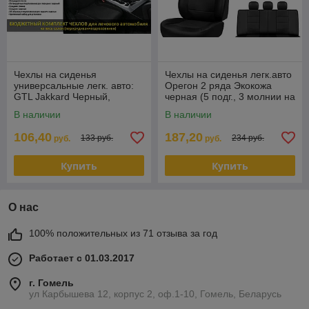
Чехлы на сиденья
Чехлы на сиденья легк.авто
универсальные легк. авто:
Орегон 2 ряда Экокожа
GTL Jakkard Черный,
черная (5 подг., 3 молнии на
полиэстер + жаккард
спинке и сиден.)
В наличии
В наличии
106,40
187,20
133 руб.
234 руб.
руб.
руб.
Купить
Купить
О нас
100% положительных из 71 отзыва за год
Работает с 01.03.2017
г. Гомель
ул Карбышева 12, корпус 2, оф.1-10, Гомель, Беларусь