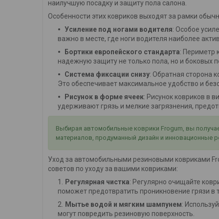
наилучшую посадку и защиту пола салона.
Особенности этих ковриков выходят за рамки обычн
Усиление под ногами водителя
: Особое усил
важно в месте, где ноги водителя наиболее акти
Бортики европейского стандарта
: Периметр
надежную защиту не только пола, но и боковых п
Система фиксации снизу
: Обратная сторона
Это обеспечивает максимальное удобство и без
Рисунок в форме ячеек
: Рисунок ковриков в 
удерживают грязь и мелкие загрязнения, предотв
Выбирая автомобильные коврики Frogum, вы получает
материалов, продуманный дизайн и инновационные р
Уход за автомобильными резиновыми ковриками Frog
советов по уходу за вашими ковриками:
Регулярная чистка
: Регулярно очищайте коври
поможет предотвратить проникновение грязи в т
Мытье водой и мягким шампунем
: Использу
могут повредить резиновую поверхность.