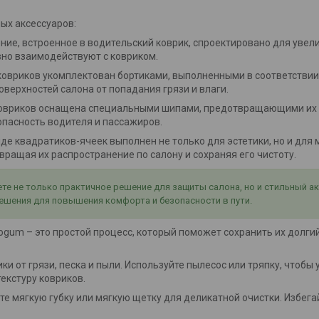
ых аксессуаров:
ение, встроенное в водительский коврик, спроектировано для увел
вно взаимодействуют с ковриком.
 ковриков укомплектован бортиками, выполненными в соответствии
оверхностей салона от попадания грязи и влаги.
 ковриков оснащена специальными шипами, предотвращающими их
опасность водителя и пассажиров.
виде квадратиков-ячеек выполнен не только для эстетики, но и дл
ращая их распространение по салону и сохраняя его чистоту.
е не только практичное решение для защиты салона, но и стильный а
ешения для повышения комфорта и безопасности в пути.
um – это простой процесс, который поможет сохранить их долгий 
ки от грязи, песка и пыли. Используйте пылесос или тряпку, чтобы
екстуру ковриков.
йте мягкую губку или мягкую щетку для деликатной очистки. Избег