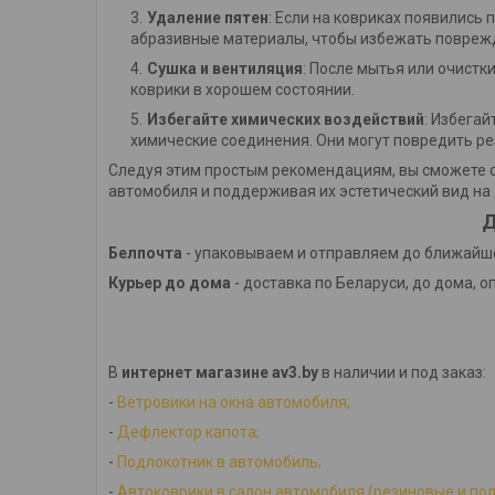
Удаление пятен
: Если на ковриках появились 
абразивные материалы, чтобы избежать повреж
Сушка и вентиляция
: После мытья или очистк
коврики в хорошем состоянии.
Избегайте химических воздействий
: Избега
химические соединения. Они могут повредить ре
Следуя этим простым рекомендациям, вы сможете с
автомобиля и поддерживая их эстетический вид на 
Д
Белпочта
- упаковываем и отправляем до ближайше
Курьер до дома
- доставка по Беларуси, до дома, о
В
интернет магазине av3.by
в наличии и под заказ:
-
Ветровики на окна автомобиля;
-
Дефлектор капота;
-
Подлокотник в автомобиль;
-
Автоковрики в салон автомобиля (резиновые и по