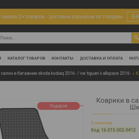
заказе 2+ товаров - доставка курьером по городам
БЕ
Я
КАТАЛОГ ТОВАРОВ
КОНТАКТЫ
ДОСТАВКА И ОПЛАТА
INS
салон и багажник skoda kodiaq 2016- / vw tiguan ii allspace 2016-
Коврики в са
Подарок
Шк
В наличии
Код:
16-015-002-0412