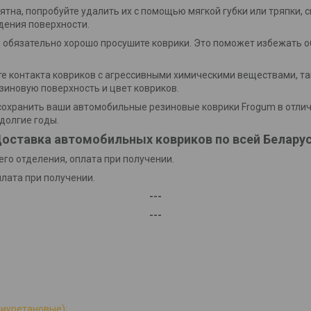
пятна, попробуйте удалить их с помощью мягкой губки или тряпки, 
дения поверхности.
и обязательно хорошо просушите коврики. Это поможет избежать о
йте контакта ковриков с агрессивными химическими веществами, та
зиновую поверхность и цвет ковриков.
охранить ваши автомобильные резиновые коврики Frogum в отлич
долгие годы.
оставка автомобильных ковриков по всей Белару
го отделения, оплата при получении.
плата при получении.
---
---
лиуретановые);