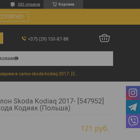
585 отзывов
Корзина
СПЛАТНО!
+375 (29) 150-87-88
TAGRAM📷
Коврики в салон skoda kodiaq 2017- [547952] шкода кодиак (польша)
лон Skoda Kodiaq 2017- [547952]
ода Кодиак (Польша)
121
руб.