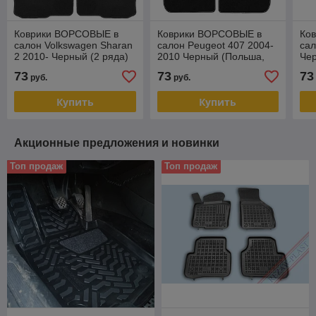
Коврики ВОРСОВЫЕ в
Коврики ВОРСОВЫЕ в
Ко
салон Volkswagen Sharan
салон Peugeot 407 2004-
сал
2 2010- Черный (2 ряда)
2010 Черный (Польша,
Чер
(Польша, эконом)
эконом)
73
73
73
руб.
руб.
Купить
Купить
Акционные предложения и новинки
Топ продаж
Топ продаж