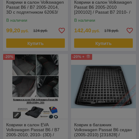
Коврики в салон Volkswagen
Коврики в салон Volkswagen
Passat B6 / B7 2005-2014,
Passat B6 2005-2010
3D с подпятником 62063/
[200102] / Passat B7 2010- /
Фольксваген Пассат Aile
Jetta 2010- / Passat CC
В наличии
В наличии
99,20
142,40
124 руб.
178 руб.
руб.
руб.
Купить
Купить
-20%
-20% +
Коврики в салон EVA
Коврик в багажник
Volkswagen Passat B6 / B7
Volkswagen Passat B6 седан
2005-2010, 2010- (3D) /
(2005-2010) [231828] /