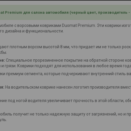
t Premium для салона автомобиля (черный цвет, производитель -
мобиле с ворсовыми ковриками Duomat Premium. Эти коврики изго
го дизайна и функциональности.
ают плотным ворсом высотой 8 мм, что придает им не только рос
жбы.
не:
Специальное прорезиненное покрытие на обратной стороне ко
 и грязи. Коврики подходят для использования в любое время года
ики премиум сегмента, которые подчеркивают внутренний стиль в
я:
На водительском коврике нанесен логотип производителя вмест
ие под ногой водителя увеличивает прочность в этой области, о
биль получит не только надежную защиту от загрязнений, но и пр
уль.