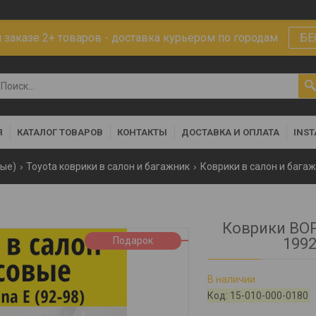
заказе 2+ товаров - доставка курьером по городам
БЕ
Я
КАТАЛОГ ТОВАРОВ
КОНТАКТЫ
ДОСТАВКА И ОПЛАТА
INS
ные)
Toyota коврики в салон и багажник
Коврики в салон и багажн
Коврики ВОР
Подарок
1992
В наличии
Код:
15-010-000-0180