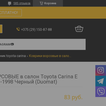
585 отзывов
Корзина
СПЛАТНО!
+375 (29) 150-87-88
TAGRAM📷
ик toyota carina
Коврики ворсовые в салон toyota carina e 1992-1998 черный (duomat)
СОВЫЕ в салон Toyota Carina E
-1998 Черный (Duomat)
83
руб.