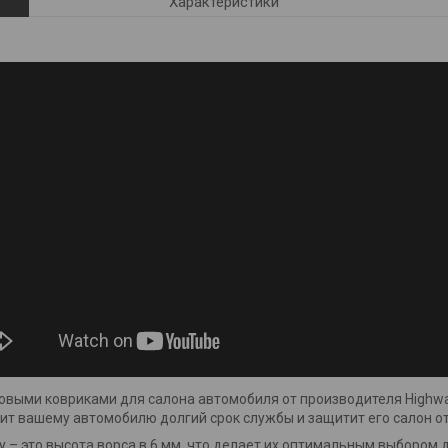
Характеристики
овыми ковриками для салона автомобиля от производителя Highw
т вашему автомобилю долгий срок службы и защитит его салон от 
 – это высота ворса в 6 мм, что делает их оптимальным выбором 