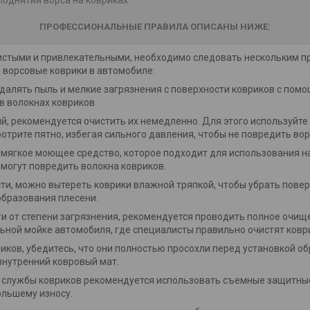
ПРОФЕССИОНАЛЬНЫЕ ПРАВИЛА ОПИСАНЫ НИЖЕ:
истыми и привлекательными, необходимо следовать нескольким п
ь ворсовые коврики в автомобиле:
далять пыль и мелкие загрязнения с поверхности ковриков с пом
в волокнах ковриков.
ий, рекомендуется очистить их немедленно. Для этого используйте 
трите пятно, избегая сильного давления, чтобы не повредить вор
мягкое моющее средство, которое подходит для использования на
 могут повредить волокна ковриков.
и, можно вытереть коврики влажной тряпкой, чтобы убрать повер
образования плесени.
и от степени загрязнения, рекомендуется проводить полное очищ
ьной мойке автомобиля, где специалисты правильно очистят ковр
иков, убедитесь, что они полностью просохли перед установкой о
внутренний ковровый мат.
 службы ковриков рекомендуется использовать съемные защитные
ольшему износу.