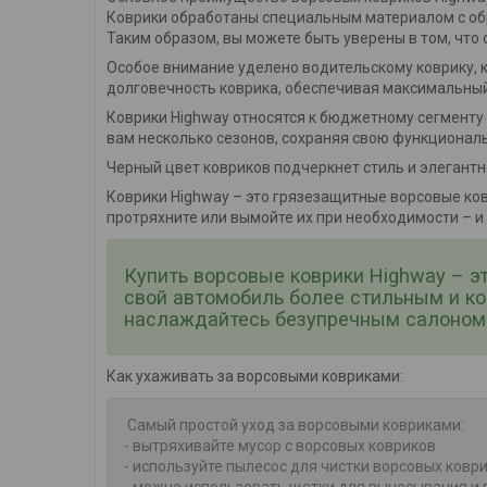
Коврики обработаны специальным материалом с обр
Таким образом, вы можете быть уверены в том, что
Особое внимание уделено водительскому коврику, 
долговечность коврика, обеспечивая максимальны
Коврики Highway относятся к бюджетному сегменту 
вам несколько сезонов, сохраняя свою функциональ
Черный цвет ковриков подчеркнет стиль и элегант
Коврики Highway – это грязезащитные ворсовые ков
протряхните или вымойте их при необходимости – и
Купить ворсовые коврики Highway – э
свой автомобиль более стильным и к
наслаждайтесь безупречным салоном 
Как ухаживать за ворсовыми ковриками:
Самый простой уход за ворсовыми ковриками:
- вытряхивайте мусор с ворсовых ковриков
- используйте пылесос для чистки ворсовых ковр
- можно использовать щетки для вычесывания и 