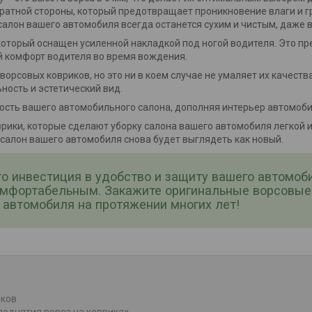
атной стороны, который предотвращает проникновение влаги и гря
 салон вашего автомобиля всегда останется сухим и чистым, даже 
который оснащен усиленной накладкой под ногой водителя. Это 
й комфорт водителя во время вождения.
ворсовых ковриков, но это ни в коем случае не умаляет их качест
ность и эстетический вид.
ность вашего автомобильного салона, дополняя интерьер автомоби
рики, которые сделают уборку салона вашего автомобиля легкой и 
 салон вашего автомобиля снова будет выглядеть как новый.
то инвестиция в удобство и защиту вашего автомоб
омфортабельным. Закажите оригинальные ворсовые 
автомобиля на протяжении многих лет!
иков
поднятия ворса на ковриках