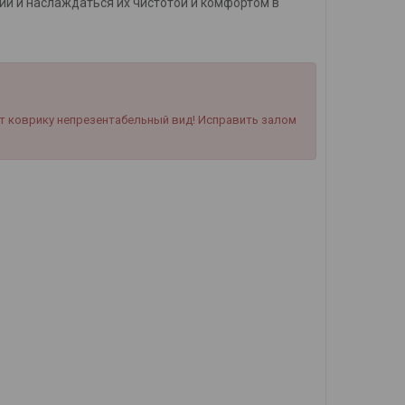
ии и наслаждаться их чистотой и комфортом в
т коврику непрезентабельный вид! Исправить залом