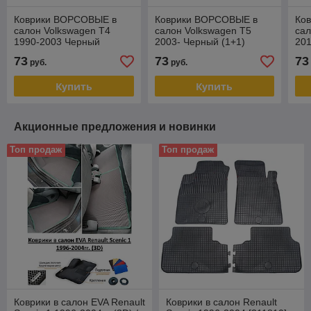
Коврики ВОРСОВЫЕ в
Коврики ВОРСОВЫЕ в
Ко
салон Volkswagen T4
салон Volkswagen T5
сал
1990-2003 Черный
2003- Черный (1+1)
201
(Польша, эконом)
(Польша, эконом)
эко
73
73
73
руб.
руб.
Купить
Купить
Акционные предложения и новинки
Топ продаж
Топ продаж
Коврики в салон EVA Renault
Коврики в салон Renault