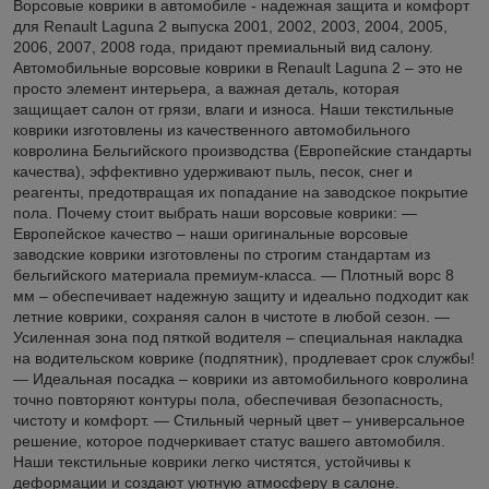
Ворсовые коврики в автомобиле - надежная защита и комфорт
для Renault Laguna 2 выпуска 2001, 2002, 2003, 2004, 2005,
2006, 2007, 2008 года, придают премиальный вид салону.
Автомобильные ворсовые коврики в Renault Laguna 2 – это не
просто элемент интерьера, а важная деталь, которая
защищает салон от грязи, влаги и износа. Наши текстильные
коврики изготовлены из качественного автомобильного
ковролина Бельгийского производства (Европейские стандарты
качества), эффективно удерживают пыль, песок, снег и
реагенты, предотвращая их попадание на заводское покрытие
пола. Почему стоит выбрать наши ворсовые коврики: —
Европейское качество – наши оригинальные ворсовые
заводские коврики изготовлены по строгим стандартам из
бельгийского материала премиум-класса. — Плотный ворс 8
мм – обеспечивает надежную защиту и идеально подходит как
летние коврики, сохраняя салон в чистоте в любой сезон. —
Усиленная зона под пяткой водителя – специальная накладка
на водительском коврике (подпятник), продлевает срок службы!
— Идеальная посадка – коврики из автомобильного ковролина
точно повторяют контуры пола, обеспечивая безопасность,
чистоту и комфорт. — Стильный черный цвет – универсальное
решение, которое подчеркивает статус вашего автомобиля.
Наши текстильные коврики легко чистятся, устойчивы к
деформации и создают уютную атмосферу в салоне.