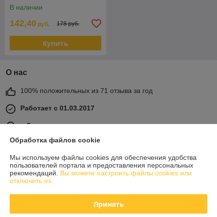
(Rezaw Plast)
В наличии
142,40
178 руб.
руб.
Купить
О нас
100% положительных из 71 отзыва за год
Работает с 01.03.2017
г. Гомель
ул Карбышева 12, корпус 2, оф.1-10, Гомель, Беларусь
Обработка файлов cookie
Контакты
Мы используем файлы cookies для обеспечения удобства
пользователей портала и предоставления персональных
Показать весь график работы
Сегодня выходной
рекомендаций.
Вы можете настроить файлы cookies или
отключить их.
Отзывы о магазине
Принять