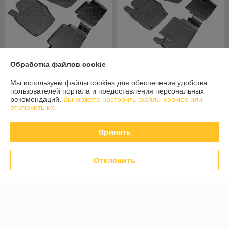
Обработка файлов cookie
Мы используем файлы cookies для обеспечения удобства
Коврики в салон Peugeot
пользователей портала и предоставления персональных
Коврики в салон Peugeot
408 (2012)\ Citroen C4 (N)
рекомендаций.
Вы можете настроить файлы cookies или
308 (2008) (Norplast)
(SD) (2013) (Norplast)
отключить их.
В наличии
В наличии
Принять
91,20
101,60
114 руб.
127 руб.
руб.
руб.
Купить
Купить
Отклонить
-20% +
-20%