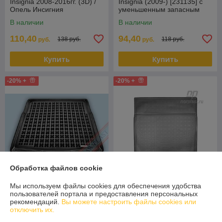
Insignia 2008-2016гг. (3D) /
Insignia (2009-) [231135] с
Опель Инсигния
уменьшенным запасным
колесом (Rezaw Plast)
В наличии
В наличии
110,40
94,40
138 руб.
118 руб.
руб.
руб.
Купить
Купить
-20% +
-20% +
Обработка файлов cookie
Мы используем файлы cookies для обеспечения удобства
Коврик в багажник Opel
пользователей портала и предоставления персональных
Insignia 2009-2015 хэтч,
Коврик в багажник Opel
рекомендаций.
Вы можете настроить файлы cookies или
седан, универсал [231136]
Insignia (2009) универсал
отключить их.
со звук сист Infinity (Пол
В наличии
В наличии