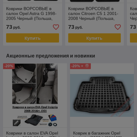
Коврики ВОРСОВЫЕ в
Коврики ВОРСОВЫЕ в
Ко
салон Opel Astra G 1998-
салон Citroen C5 1 2001-
сал
2005 Черный (Польша,
2008 Черный (Польша,
Чер
эконом)
эконом)
73
73
73
руб.
руб.
Купить
Купить
Акционные предложения и новинки
-20%
-20% +
Коврики в салон EVA Opel
Коврик в багажник Opel