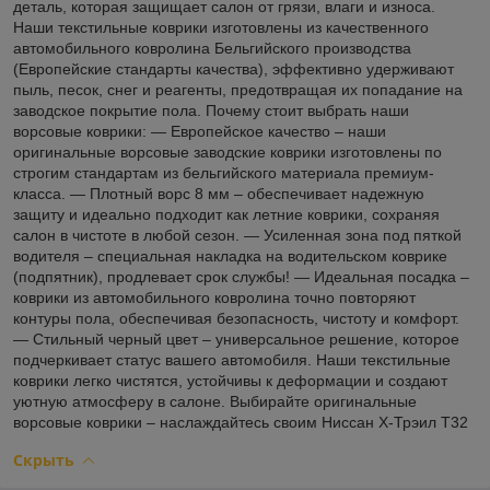
деталь, которая защищает салон от грязи, влаги и износа.
Наши текстильные коврики изготовлены из качественного
автомобильного ковролина Бельгийского производства
(Европейские стандарты качества), эффективно удерживают
пыль, песок, снег и реагенты, предотвращая их попадание на
заводское покрытие пола. Почему стоит выбрать наши
ворсовые коврики: — Европейское качество – наши
оригинальные ворсовые заводские коврики изготовлены по
строгим стандартам из бельгийского материала премиум-
класса. — Плотный ворс 8 мм – обеспечивает надежную
защиту и идеально подходит как летние коврики, сохраняя
салон в чистоте в любой сезон. — Усиленная зона под пяткой
водителя – специальная накладка на водительском коврике
(подпятник), продлевает срок службы! — Идеальная посадка –
коврики из автомобильного ковролина точно повторяют
контуры пола, обеспечивая безопасность, чистоту и комфорт.
— Стильный черный цвет – универсальное решение, которое
подчеркивает статус вашего автомобиля. Наши текстильные
коврики легко чистятся, устойчивы к деформации и создают
уютную атмосферу в салоне. Выбирайте оригинальные
ворсовые коврики – наслаждайтесь своим Ниссан Х-Трэил Т32
Скрыть