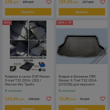
128
125,60
160 руб.
157 руб.
руб.
руб.
Купить
Купить
-20%
-20% +
Коврики в салон EVA Nissan
Коврик в багажник ПВХ
X-trail Т32 2014- (3D) /
Nissan X-Trail T32 2014-
Ниссан Икс Трейл
[101036] для верхнего
уровня пола багажника
В наличии
В наличии
(Польша)
110,40
72,80
138 руб.
91 руб.
руб.
руб.
Купить
Купить