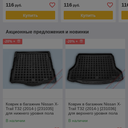
(Duomat)
116
116
11
руб.
руб.
Купить
Купить
Акционные предложения и новинки
-20% +
-20% +
Коврик в багажник Nissan X-
Коврик в багажник Nissan X-
Trail T32 (2014-) [231035]
Trail T32 (2014-) [231036]
для нижнего уровня пола
для верхнего уровня пола
багажника (Rezaw Plast
багажника (Rezaw Plas
В наличии
В наличии