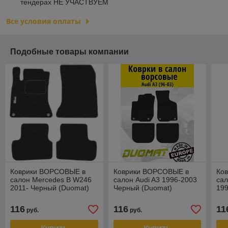
тендерах НЕ УЧАСТВУЕМ
Все условия оплаты
Подобные товары компании
Коврики ВОРСОВЫЕ в
Коврики ВОРСОВЫЕ в
Ко
салон Mercedes B W246
салон Audi A3 1996-2003
са
2011- Черный (Duomat)
Черный (Duomat)
19
(Du
116
116
11
руб.
руб.
Купить
Купить