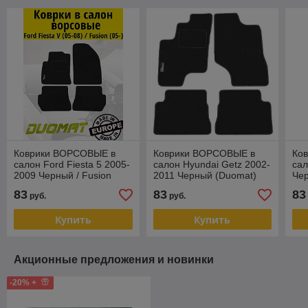
Коврики ВОРСОВЫЕ в
Коврики ВОРСОВЫЕ в
Ко
салон Ford Fiesta 5 2005-
салон Hyundai Getz 2002-
сал
2009 Черный / Fusion
2011 Черный (Duomat)
Че
2005- после рестайлинга
83
83
83
руб.
руб.
(Duomat)
Купить
Купить
Акционные предложения и новинки
-20% +