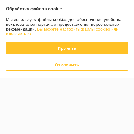
Обработка файлов cookie
О нас
Мы используем файлы cookies для обеспечения удобства
пользователей портала и предоставления персональных
рекомендаций.
Вы можете настроить файлы cookies или
Контакты
отключить их.
Доставка и оплата
Принять
График работы
Отклонить
Полная версия сайта
Политика обработки cookies
Сайт создан на платформе Deal.by