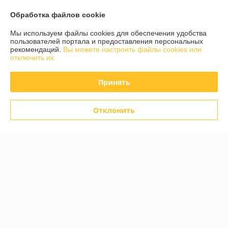
Обработка файлов cookie
О нас
Мы используем файлы cookies для обеспечения удобства
пользователей портала и предоставления персональных
рекомендаций.
Вы можете настроить файлы cookies или
Контакты
отключить их.
Доставка и оплата
Принять
График работы
Отклонить
Полная версия сайта
Политика обработки cookies
Сайт создан на платформе Deal.by