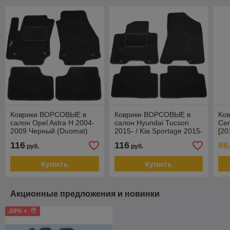
Коврики ВОРСОВЫЕ в
Коврики ВОРСОВЫЕ в
Ков
салон Opel Astra H 2004-
салон Hyundai Tucson
Cer
2009 Черный (Duomat)
2015- / Kia Sportage 2015-
[20
(no logo) Черный
(Re
116
116
86
руб.
руб.
(Duomat)
Купить
Купить
Акционные предложения и новинки
-20% +