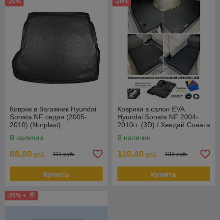
-20%
-20%
Коврик в багажник Hyundai
Коврики в салон EVA
Sonata NF седан (2005-
Hyundai Sonata NF 2004-
2010) (Norplast)
2010гг. (3D) / Хендай Соната
НФ
В наличии
В наличии
88,80
110,40
111 руб.
138 руб.
руб.
руб.
Купить
Купить
-20% +