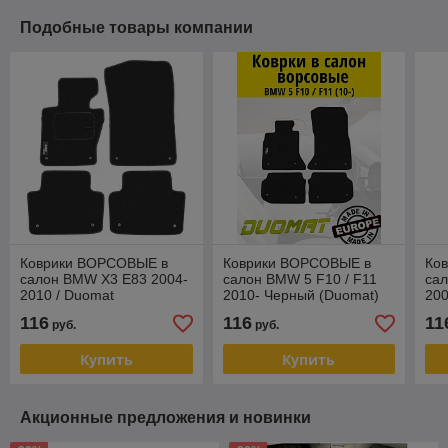
Подобные товары компании
Коврики ВОРСОВЫЕ в
Коврики ВОРСОВЫЕ в
Ко
салон BMW X3 E83 2004-
салон BMW 5 F10 / F11
сал
2010 / Duomat
2010- Черный (Duomat)
200
200
116
116
11
руб.
руб.
Купить
Купить
Акционные предложения и новинки