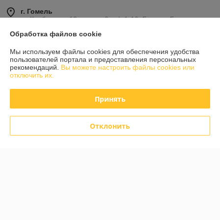
г. Гомель
ул Карбышева 12, корпус 2, оф.1-10, Гомель, Беларусь
Обработка файлов cookie
Контакты
Мы используем файлы cookies для обеспечения удобства
Сегодня работает с 10:00 до 15:00
пользователей портала и предоставления персональных
Показать весь график работы
рекомендаций.
Вы можете настроить файлы cookies или
отключить их.
Отзывы о магазине
Принять
585 отзывов за всё время
Отклонить
Инна
06.08.2026
Отлично
Дмитрий
05.08.2026
Отлично
Показать все отзывы