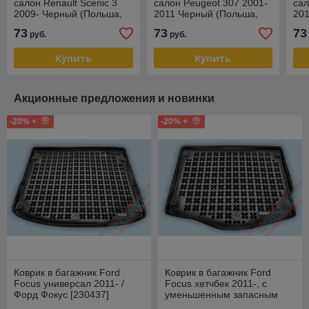
салон Renault Scenic 3
салон Peugeot 307 2001-
сал
2009- Черный (Польша,
2011 Черный (Польша,
20
эконом)
эконом)
эко
73
73
73
руб.
руб.
Купить
Купить
Акционные предложения и новинки
-20% +
-20% +
Коврик в багажник Ford
Коврик в багажник Ford
Focus универсал 2011- /
Focus хетчбек 2011-, с
Форд Фокус [230437]
уменьшенным запасным
(Rezaw Plast) Польша
колесом (Rezaw Plast)