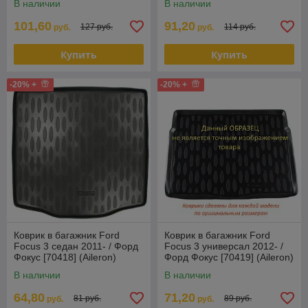
В наличии
В наличии
Польша
101,60
91,20
127 руб.
114 руб.
руб.
руб.
Купить
Купить
-20% +
-20% +
Коврик в багажник Ford
Коврик в багажник Ford
Focus 3 седан 2011- / Форд
Focus 3 универсал 2012- /
Фокус [70418] (Aileron)
Форд Фокус [70419] (Aileron)
В наличии
В наличии
64,80
71,20
81 руб.
89 руб.
руб.
руб.