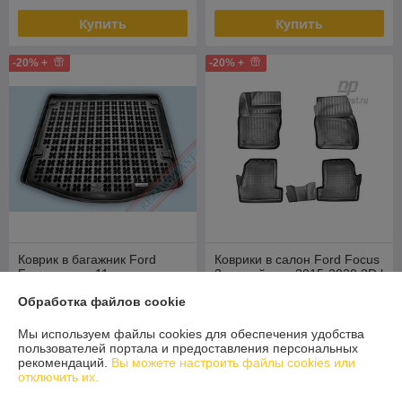
Купить
Купить
-20% +
-20% +
Коврик в багажник Ford
Коврики в салон Ford Focus
Focus седан 11-, с
3 рестайлинг 2015-2020 3D l
уменьшенным запасным
Norplast
Обработка файлов cookie
колесом (Rezaw Plast)
В наличии
В наличии
Мы используем файлы cookies для обеспечения удобства
96,80
103,20
121 руб.
129 руб.
руб.
руб.
пользователей портала и предоставления персональных
рекомендаций.
Вы можете настроить файлы cookies или
Купить
Купить
отключить их.