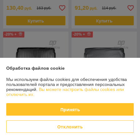
130,40
91,20
163 руб.
114 руб.
руб.
руб.
Купить
Купить
-20% +
-20% +
Обработка файлов cookie
Мы используем файлы cookies для обеспечения удобства
пользователей портала и предоставления персональных
рекомендаций.
Вы можете настроить файлы cookies или
отключить их.
Коврик в багажник Citroen
Коврик в багажник Citroen
C5 хэтчбек 2001-2004 /
C5 (2004-2008) (X40)
Принять
Ситроен С5 (Norplast)
хэтчбек
В наличии
В наличии
Отклонить
86,40
84
108 руб.
105 руб.
руб.
руб.