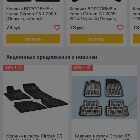
Коврики ВОРСОВЫЕ в
Коврики ВОРСОВЫЕ в
Ко
салон Citroen C3 1 2009-
салон Citroen C1 2005-
сал
(Польша, эконом)
2014 Черный (Польша,
199
эконом)
Чер
73
73
73
руб.
руб.
Купить
Купить
Акционные предложения и новинки
-20% +
-20% +
Коврики в салон Citroen C5
Коврики в салон Citroen C5