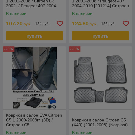
1 2001-2008 / Citroen C3
1 2001-2008 / Peugeot 407
2002- / Peugeot 407 2004-
2004-2010 [201214] Ситроен
[213550] Ситроен С5 40
С5, Пежо 407 (Rezaw
В наличии
В наличии
107,20
124,80
134 руб.
156 руб.
руб.
руб.
Купить
Купить
-20%
-20%
Коврики в салон EVA Citroen
C5 1 2000-2008гг. (3D) /
Коврики в салон Citroen C5
Ситроен С5
(X40) (2001-2008) (Norplast)
В наличии
В наличии