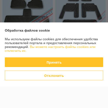
Обработка файлов cookie
Мы используем файлы cookies для обеспечения удобства
Коврики в салон Chrysler
Коврики в салон Chrysler
пользователей портала и предоставления персональных
Voyager 4 2001-2008
Voyager 5 2008- [203701] (7
рекомендаций.
Вы можете настроить файлы cookies или
[203601A] (5 мест) Крайслей
мест) Крайслей Вояджер
отключить их.
Вояджер (Rezaw Plast)
(Rezaw Plast)
В наличии
В наличии
Принять
172
348,80
215 руб.
436 руб.
руб.
руб.
Купить
Купить
Отклонить
-20%
-20% +