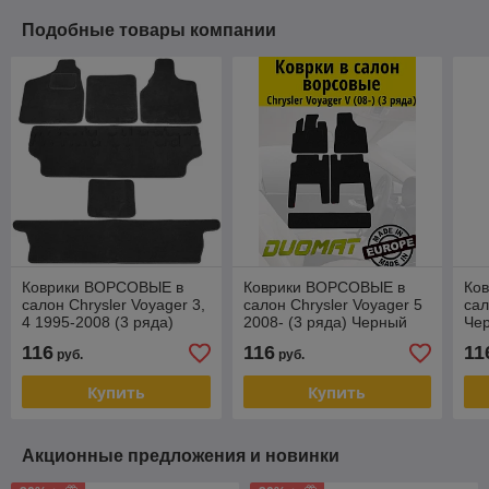
Подобные товары компании
Коврики ВОРСОВЫЕ в
Коврики ВОРСОВЫЕ в
Ко
салон Chrysler Voyager 3,
салон Chrysler Voyager 5
сал
4 1995-2008 (3 ряда)
2008- (3 ряда) Черный
Че
Черный (Duomat)
(Duomat)
116
116
11
руб.
руб.
Купить
Купить
Акционные предложения и новинки