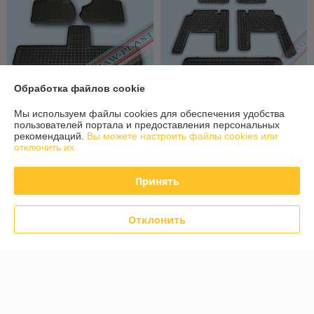
Обработка файлов cookie
Мы используем файлы cookies для обеспечения удобства
Коврики в салон Chrysler
Коврики в салон Chrysler
пользователей портала и предоставления персональных
Voyager 4 2001-2008
Voyager 5 2008- [203701] (7
рекомендаций.
Вы можете настроить файлы cookies или
[203601A] (5 мест) Крайслей
мест) Крайслей Вояджер
отключить их.
Вояджер (Rezaw Plast)
(Rezaw Plast)
В наличии
В наличии
Принять
172
348,80
215 руб.
436 руб.
руб.
руб.
Купить
Купить
Отклонить
-20%
-20% +