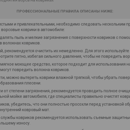
ПРОФЕССИОНАЛЬНЫЕ ПРАВИЛА ОПИСАНЫ НИЖЕ:
истыми и привлекательными, необходимо следовать нескольким п
ь ворсовые коврики в автомобиле:
далять пыль и мелкие загрязнения с поверхности ковриков с пом
в волокнах ковриков.
ий, рекомендуется очистить их немедленно. Для этого используйте 
трите пятно, избегая сильного давления, чтобы не повредить вор
мягкое моющее средство, которое подходит для использования на
 могут повредить волокна ковриков.
и, можно вытереть коврики влажной тряпкой, чтобы убрать повер
образования плесени.
и от степени загрязнения, рекомендуется проводить полное очищ
ьной мойке автомобиля, где специалисты правильно очистят ковр
иков, убедитесь, что они полностью просохли перед установкой о
внутренний ковровый мат.
 службы ковриков рекомендуется использовать съемные защитные
ольшему износу.