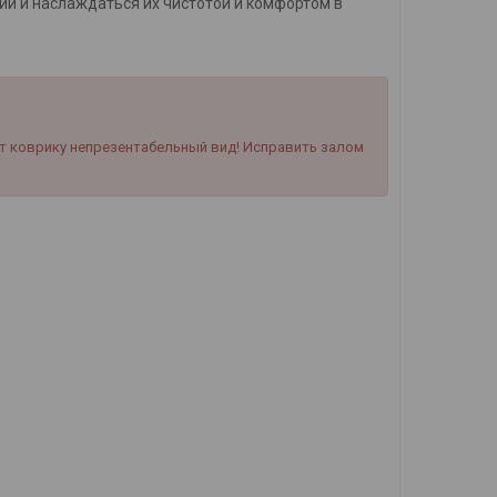
ии и наслаждаться их чистотой и комфортом в
т коврику непрезентабельный вид! Исправить залом