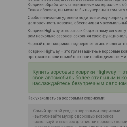
Коврики обработаны специальным материалом с обр
Таким образом, вы можете быть уверены в том, что
Особое внимание уделено водительскому коврику, 
долговечность коврика, обеспечивая максимальны
Коврики Highway относятся к бюджетному сегменту 
вам несколько сезонов, сохраняя свою функциональ
Черный цвет ковриков подчеркнет стиль и элегант
Коврики Highway – это грязезащитные ворсовые ков
протряхните или вымойте их при необходимости – и
Купить ворсовые коврики Highway – э
свой автомобиль более стильным и к
наслаждайтесь безупречным салоном 
Как ухаживать за ворсовыми ковриками:
Самый простой уход за ворсовыми ковриками:
- вытряхивайте мусор с ворсовых ковриков
- используйте пылесос для чистки ворсовых ковр
- можно использовать щетки для вычесывания и 