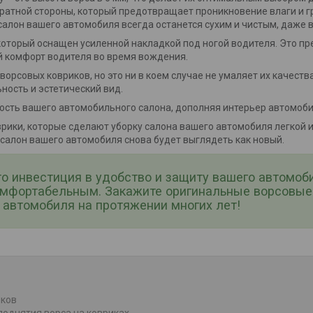
атной стороны, который предотвращает проникновение влаги и гря
 салон вашего автомобиля всегда останется сухим и чистым, даже 
который оснащен усиленной накладкой под ногой водителя. Это 
й комфорт водителя во время вождения.
ворсовых ковриков, но это ни в коем случае не умаляет их качест
ность и эстетический вид.
ность вашего автомобильного салона, дополняя интерьер автомоби
рики, которые сделают уборку салона вашего автомобиля легкой и 
 салон вашего автомобиля снова будет выглядеть как новый.
то инвестиция в удобство и защиту вашего автомоб
омфортабельным. Закажите оригинальные ворсовые 
автомобиля на протяжении многих лет!
иков
поднятия ворса на ковриках