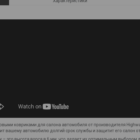
Характеристики
овыми ковриками для салона автомобиля от производителя Highw
т вашему автомобилю долгий срок службы и защитит его салон от 
 – это высота ворса в 6 мм, что делает их оптимальным выбором 