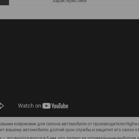
Характеристики
овыми ковриками для салона автомобиля от производителя Highw
т вашему автомобилю долгий срок службы и защитит его салон от 
 – это высота ворса в 6 мм, что делает их оптимальным выбором 