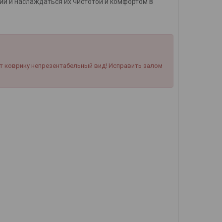
ии и наслаждаться их чистотой и комфортом в
т коврику непрезентабельный вид! Исправить залом