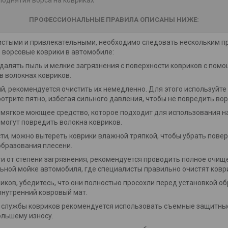
ПРОФЕССИОНАЛЬНЫЕ ПРАВИЛА ОПИСАНЫ НИЖЕ:
истыми и привлекательными, необходимо следовать нескольким п
ь ворсовые коврики в автомобиле:
далять пыль и мелкие загрязнения с поверхности ковриков с пом
в волокнах ковриков.
ий, рекомендуется очистить их немедленно. Для этого используйте 
трите пятно, избегая сильного давления, чтобы не повредить вор
мягкое моющее средство, которое подходит для использования на
 могут повредить волокна ковриков.
и, можно вытереть коврики влажной тряпкой, чтобы убрать повер
образования плесени.
и от степени загрязнения, рекомендуется проводить полное очищ
ьной мойке автомобиля, где специалисты правильно очистят ковр
иков, убедитесь, что они полностью просохли перед установкой о
внутренний ковровый мат.
 службы ковриков рекомендуется использовать съемные защитные
ольшему износу.