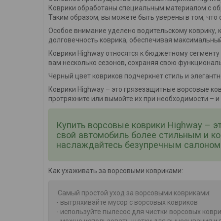
Коврики обработаны специальным материалом с обр
Таким образом, вы можете быть уверены в том, что
Особое внимание уделено водительскому коврику, 
долговечность коврика, обеспечивая максимальны
Коврики Highway относятся к бюджетному сегменту 
вам несколько сезонов, сохраняя свою функциональ
Черный цвет ковриков подчеркнет стиль и элегант
Коврики Highway – это грязезащитные ворсовые ков
протряхните или вымойте их при необходимости – и
Купить ворсовые коврики Highway – э
свой автомобиль более стильным и к
наслаждайтесь безупречным салоном 
Как ухаживать за ворсовыми ковриками:
Самый простой уход за ворсовыми ковриками:
- вытряхивайте мусор с ворсовых ковриков
- используйте пылесос для чистки ворсовых ковр
- можно использовать щетки для вычесывания и 