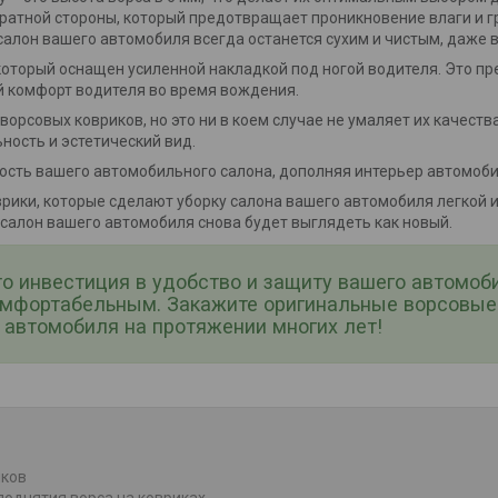
атной стороны, который предотвращает проникновение влаги и гря
 салон вашего автомобиля всегда останется сухим и чистым, даже 
который оснащен усиленной накладкой под ногой водителя. Это 
й комфорт водителя во время вождения.
ворсовых ковриков, но это ни в коем случае не умаляет их качест
ность и эстетический вид.
ность вашего автомобильного салона, дополняя интерьер автомоби
рики, которые сделают уборку салона вашего автомобиля легкой и 
 салон вашего автомобиля снова будет выглядеть как новый.
то инвестиция в удобство и защиту вашего автомоб
омфортабельным. Закажите оригинальные ворсовые 
автомобиля на протяжении многих лет!
иков
поднятия ворса на ковриках