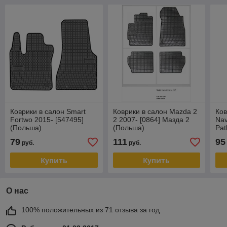
Коврики в салон Smart
Коврики в салон Mazda 2
Ков
Fortwo 2015- [547495]
2 2007- [0864] Мазда 2
Nav
(Польша)
(Польша)
Pat
79
111
95
руб.
руб.
Купить
Купить
О нас
100% положительных из 71 отзыва за год