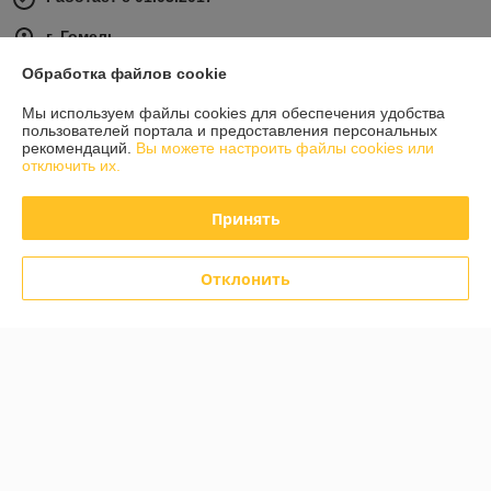
г. Гомель
ул Карбышева 12, корпус 2, оф.1-10, Гомель, Беларусь
Обработка файлов cookie
Контакты
Мы используем файлы cookies для обеспечения удобства
пользователей портала и предоставления персональных
Показать весь график работы
Сегодня выходной
рекомендаций.
Вы можете настроить файлы cookies или
отключить их.
Отзывы о магазине
Принять
585 отзывов за всё время
Отклонить
Инна
06.08.2026
Отлично
Дмитрий
05.08.2026
Отлично
Показать все отзывы