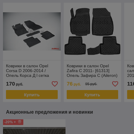
Коврики в салон Opel
Коврики в салон Opel
Ко
Corsa D 2006-2014 /
Zafira C 2011- [61313]
сал
Опель Корса Д l сетка
Опель Зафира С (Aileron)
201
Seintex
170
76
11
95 руб.
руб.
руб.
Купить
Купить
Акционные предложения и новинки
-20% +