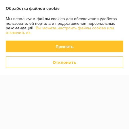
Обработка файлов cookie
Контакты
Мы используем файлы cookies для обеспечения удобства
Сегодня работает с 09:00 до 18:00
пользователей портала и предоставления персональных
Показать весь график работы
рекомендаций.
Вы можете настроить файлы cookies или
отключить их.
Отзывы о магазине
Принять
585 отзывов за всё время
Отклонить
Инна
06.08.2026
Отлично
Дмитрий
05.08.2026
Отлично
Показать все отзывы