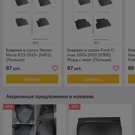
Коврики в салон Nissan
Коврики в салон Ford C-
Ков
Miсra K13 2010- [0451]
max 2003-2010 [0305]
Nav
(Польша)
Форд с макс (Польша)
Pat
87
87
95
руб.
руб.
Купить
Купить
Акционные предложения и новинки
-20%
-20%