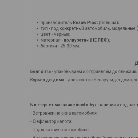
производитель
Rezaw Plast
(Польша);
тип - под конкретный автомобиль, модельные 
цвет - черные;
материал -
полиуретан (НЕ ПВХ!)
;
бортики - 25-30 мм.
Д
Белпочта
- упаковываем и отправляем до ближайше
Курьер до дома
- доставка по Беларуси, до дома, о
В
интернет магазине inavto.by
в наличии и под зака
- Ветровики на окна автомобиля;
- Дефлектор капота;
- Подлокотник в автомобиль;
- Автоковрики в салон автомобиля (резиновые и по