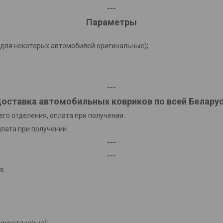
---
Параметры
(для некоторых автомобилей оригинальные);
---
оставка автомобильных ковриков по всей Белару
го отделения, оплата при получении.
плата при получении.
---
---
з:
лиуретановые);