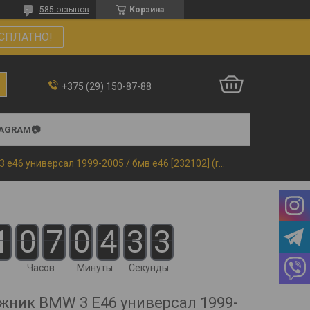
585 отзывов
Корзина
СПЛАТНО!
+375 (29) 150-87-88
TAGRAM📷
Коврик в багажник bmw 3 e46 универсал 1999-2005 / бмв е46 [232102] (rezaw plast) польша
1
0
7
0
4
3
3
Часов
Минуты
Секунды
ажник BMW 3 E46 универсал 1999-