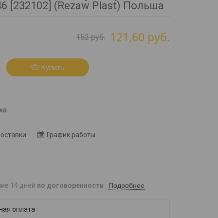
6 [232102] (Rezaw Plast) Польша
121,60
руб.
152
руб.
Купить
8
ка
доставки
График работы
Подробнее
ние 14 дней
по договоренности