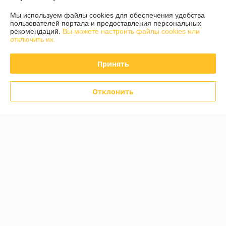
Мы используем файлы cookies для обеспечения удобства
пользователей портала и предоставления персональных
рекомендаций.
Вы можете настроить файлы cookies или
Коврики в салон EVA Audi A6
отключить их.
C4 / 100 С4 1990 - 1997гг.
(3D) / Ауди А6 С4
Принять
В наличии
120
150 руб.
руб.
Отклонить
Купить
О нас
100% положительных из 71 отзыва за год
Работает с 01.03.2017
г. Гомель
ул Карбышева 12, корпус 2, оф.1-10, Гомель, Беларусь
Контакты