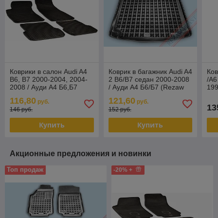
Коврики в салон Audi A4
Коврик в багажник Audi A4
Ков
B6, B7 2000-2004, 2004-
2 B6/B7 седан 2000-2008
/A6
2008 / Ауди А4 Б6,Б7
/ Ауди А4 Б6/Б7 (Rezaw
199
(Чехия)
Plast) Польша
С4
116,80
121,60
руб.
руб.
13
146 руб.
152 руб.
Купить
Купить
Акционные предложения и новинки
Топ продаж
-20% +