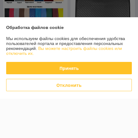
Обработка файлов cookie
Мы используем файлы cookies для обеспечения удобства
пользователей портала и предоставления персональных
Коврики в салон EVA
Коврик в багажник
рекомендаций.
Вы можете настроить файлы cookies или
Volkswagen Sharan 2 2010- /
Volkswagen Sharan II 2010-
отключить их.
Seat Alhambra c 2010- на 5
(7 мест, сложенный 3 ряд)
мест 3D-форма / Фольксва
Norplast
В наличии
В наличии
Принять
120
100,80
150 руб.
126 руб.
руб.
руб.
Отклонить
Купить
Купить
-20%
-20% +