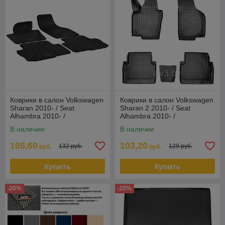
Коврики в салон Volkswagen
Коврики в салон Volkswagen
Sharan 2010- / Seat
Sharan 2 2010- / Seat
Alhambra 2010- /
Alhambra 2010- /
Фольксваген Шаран (Чехия)
Фольксваген Шаран/
В наличии
В наличии
Norplast
105,60
103,20
132 руб.
129 руб.
руб.
руб.
Купить
Купить
-20%
-20%