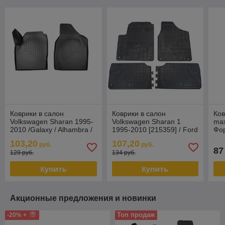
Коврики в салон
Коврики в салон
Ков
Volkswagen Sharan 1995-
Volkswagen Sharan 1
max
2010 /Galaxy / Alhambra /
1995-2010 [215359] / Ford
Фор
Фольксваген Шаран/
Galaxy 1 / Seat Alhambra /
103,20
107,20
руб.
руб.
Norplast
Фольксваген
87
129 руб.
134 руб.
Купить
Купить
Акционные предложения и новинки
Топ продаж
-20% +