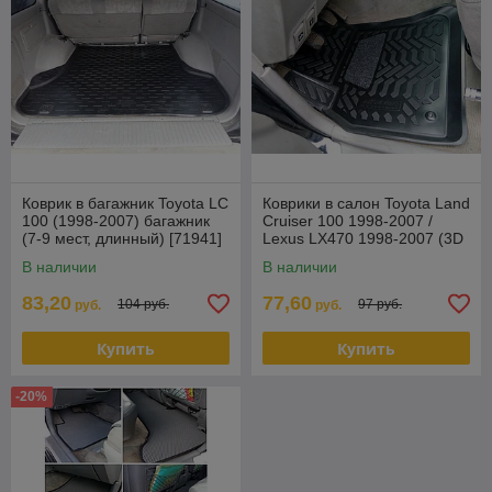
Коврик в багажник Toyota LC
Коврики в салон Toyota Land
100 (1998-2007) багажник
Cruiser 100 1998-2007 /
(7-9 мест, длинный) [71941]
Lexus LX470 1998-2007 (3D
(Aileron)
с подпятником) 61920
В наличии
В наличии
83,20
77,60
104 руб.
97 руб.
руб.
руб.
Купить
Купить
-20%