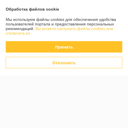
ул Карбышева 12, корпус 2, оф.1-10, Гомель, Беларусь
Обработка файлов cookie
Контакты
Мы используем файлы cookies для обеспечения удобства
Сегодня работает с 10:00 до 15:00
пользователей портала и предоставления персональных
Показать весь график работы
рекомендаций.
Вы можете настроить файлы cookies или
отключить их.
Отзывы о магазине
Принять
585 отзывов за всё время
Отклонить
Инна
06.08.2026
Отлично
Дмитрий
05.08.2026
Отлично
Показать все отзывы