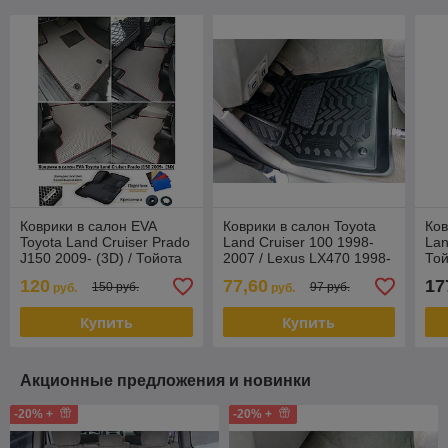
Коврики в салон EVA
Коврики в салон Toyota
Ков
Toyota Land Cruiser Prado
Land Cruiser 100 1998-
Lan
J150 2009- (3D) / Тойота
2007 / Lexus LX470 1998-
Той
Ленд Крузер Прадо джей
2007 (3D с подпятником)
сет
120
77,60
17
150 руб.
97 руб.
руб.
руб.
150
61920
Купить
Купить
Акционные предложения и новинки
-20% +
-20% +