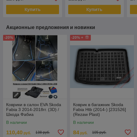
Купить
Купить
Акционные предложения и новинки
-20%
-20% +
Коврики в салон EVA Skoda
Коврик в багажник Skoda
Fabia 3 2014-2018гг. (3D) /
Fabia Htb (2014-) [231526]
Шкода Фабиа
(Rezaw Plast)
В наличии
В наличии
110,40
84
138 руб.
105 руб.
руб.
руб.