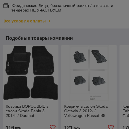
Юридические Лица, безналичный расчет / в гос.зак. и
тендерах НЕ УЧАСТВУЕМ
Все условия оплаты
Подобные товары компании
Коврики ВОРСОВЫЕ в
Коврики в салон Skoda
Ков
салон Skoda Fabia 3
Octavia 3 2012- /
Fab
2014- / Duomat
Volkswagen Passat B8
Фаб
2014- [0365]/542728/
Шкода Октавия А7 /
116
121
17
руб.
руб.