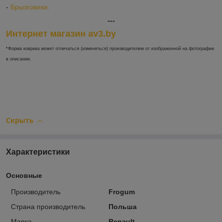
-
Брызговики.
---
Интернет магазин av3.by
*Форма коврика может отличаться (изменяться) производителем от изображенной на фотографии
в описании.
Скрыть
Характеристики
Основные
Производитель
Frogum
Страна производитель
Польша
Марка
Renault