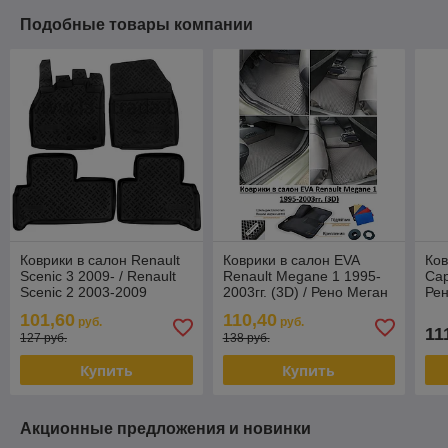
Подобные товары компании
Коврики в салон Renault
Коврики в салон EVA
Ков
Scenic 3 2009- / Renault
Renault Megane 1 1995-
Cap
Scenic 2 2003-2009
2003гг. (3D) / Рено Меган
Рен
[61511] Рено Сценик
101,60
110,40
руб.
руб.
(Aileron)
11
127 руб.
138 руб.
Купить
Купить
Акционные предложения и новинки