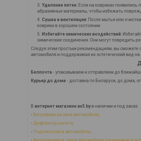
Удаление пятен
: Если на ковриках появились 
абразивные материалы, чтобы избежать повреж
Сушка и вентиляция
: После мытья или очистк
коврики в хорошем состоянии.
Избегайте химических воздействий
: Избега
химические соединения. Они могут повредить ре
Следуя этим простым рекомендациям, вы сможете с
автомобиля и поддерживая их эстетический вид на 
Д
Белпочта
- упаковываем и отправляем до ближайше
Курьер до дома
- доставка по Беларуси, до дома, о
В
интернет магазине av3.by
в наличии и под заказ:
-
Ветровики на окна автомобиля;
-
Дефлектор капота;
-
Подлокотник в автомобиль;
-
Автоковрики в салон автомобиля (резиновые и по