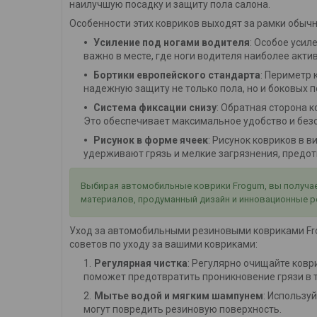
наилучшую посадку и защиту пола салона.
Особенности этих ковриков выходят за рамки обычн
Усиление под ногами водителя
: Особое усил
важно в месте, где ноги водителя наиболее акти
Бортики европейского стандарта
: Периметр
надежную защиту не только пола, но и боковых п
Система фиксации снизу
: Обратная сторона
Это обеспечивает максимальное удобство и без
Рисунок в форме ячеек
: Рисунок ковриков в 
удерживают грязь и мелкие загрязнения, предотв
Выбирая автомобильные коврики Frogum, вы получает
материалов, продуманный дизайн и инновационные р
Уход за автомобильными резиновыми ковриками Frog
советов по уходу за вашими ковриками:
Регулярная чистка
: Регулярно очищайте коври
поможет предотвратить проникновение грязи в т
Мытье водой и мягким шампунем
: Использу
могут повредить резиновую поверхность.