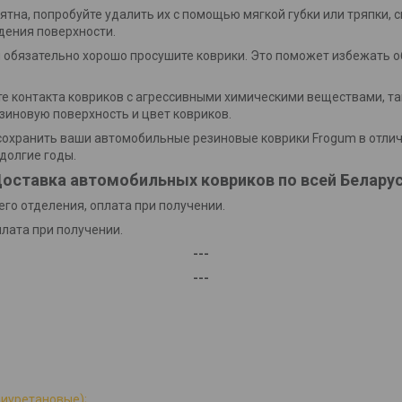
пятна, попробуйте удалить их с помощью мягкой губки или тряпки, 
дения поверхности.
и обязательно хорошо просушите коврики. Это поможет избежать о
йте контакта ковриков с агрессивными химическими веществами, та
зиновую поверхность и цвет ковриков.
охранить ваши автомобильные резиновые коврики Frogum в отлич
долгие годы.
оставка автомобильных ковриков по всей Белару
го отделения, оплата при получении.
плата при получении.
---
---
лиуретановые);