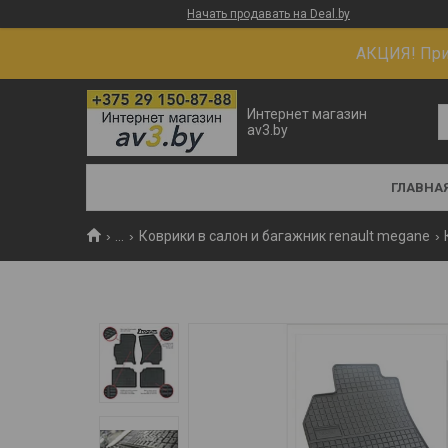
Начать продавать на Deal.by
АКЦИЯ! При 
Интернет магазин
av3.by
ГЛАВНА
...
Коврики в салон и багажник renault megane