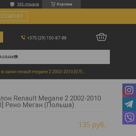
585 отзывов
Корзина
СПЛАТНО!
+375 (29) 150-87-88
TAGRAM📷
Коврики в салон renault megane 2 2002-2010 [0750] рено меган (польша)
лон Renault Megane 2 2002-2010
0] Рено Меган (Польша)
135
руб.