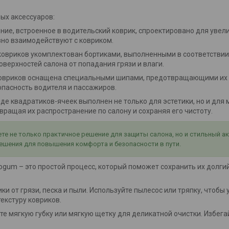
ых аксессуаров:
ение, встроенное в водительский коврик, спроектировано для увел
вно взаимодействуют с ковриком.
 ковриков укомплектован бортиками, выполненными в соответствии
оверхностей салона от попадания грязи и влаги.
 ковриков оснащена специальными шипами, предотвращающими их
опасность водителя и пассажиров.
виде квадратиков-ячеек выполнен не только для эстетики, но и дл
ращая их распространение по салону и сохраняя его чистоту.
е не только практичное решение для защиты салона, но и стильный а
ешения для повышения комфорта и безопасности в пути.
um – это простой процесс, который поможет сохранить их долгий 
ки от грязи, песка и пыли. Используйте пылесос или тряпку, чтобы
екстуру ковриков.
йте мягкую губку или мягкую щетку для деликатной очистки. Избег