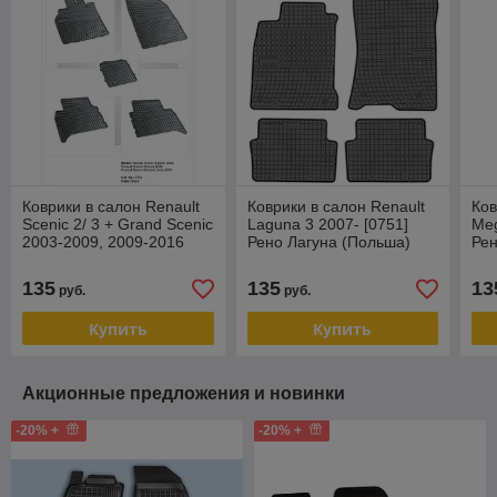
Коврики в салон Renault
Коврики в салон Renault
Ков
Scenic 2/ 3 + Grand Scenic
Laguna 3 2007- [0751]
Meg
2003-2009, 2009-2016
Рено Лагуна (Польша)
Рен
[0754] (Польша)
135
135
13
руб.
руб.
Купить
Купить
Акционные предложения и новинки
-20% +
-20% +