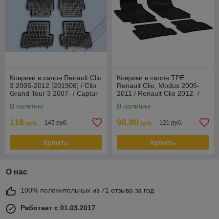
Коврики в салон Renault Clio
Коврики в салон TPE
3 2005-2012 [201906] / Clio
Renault Clio, Modus 2005-
Grand Tour 3 2007- / Captur
2011 / Renault Clio 2012- /
2013-Рено Клио
Renault Captur (EUR) 2013-/
В наличии
В наличии
(Че
116
96,80
145 руб.
121 руб.
руб.
руб.
Купить
Купить
О нас
100% положительных из 71 отзыва за год
Работает с 01.03.2017