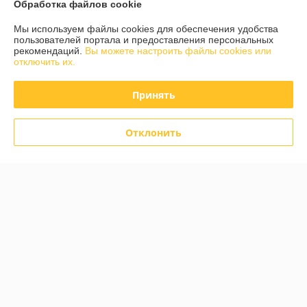
Обработка файлов cookie
О нас
Мы используем файлы cookies для обеспечения удобства
пользователей портала и предоставления персональных
рекомендаций.
Вы можете настроить файлы cookies или
Контакты
отключить их.
Доставка и оплата
Принять
График работы
Отклонить
Полная версия сайта
Политика обработки cookies
Сайт создан на платформе Deal.by