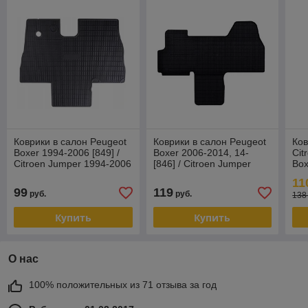
Коврики в салон Peugeot
Коврики в салон Peugeot
Ков
Boxer 1994-2006 [849] /
Boxer 2006-2014, 14-
Cit
Citroen Jumper 1994-2006
[846] / Citroen Jumper
Box
/ Fiat Ducato 1994-2006
2006-2014, 14- / Fiat
Си
11
(По
Ducato 200
Дук
99
119
руб.
руб.
138
Купить
Купить
О нас
100% положительных из 71 отзыва за год