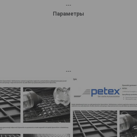
---
Параметры
---