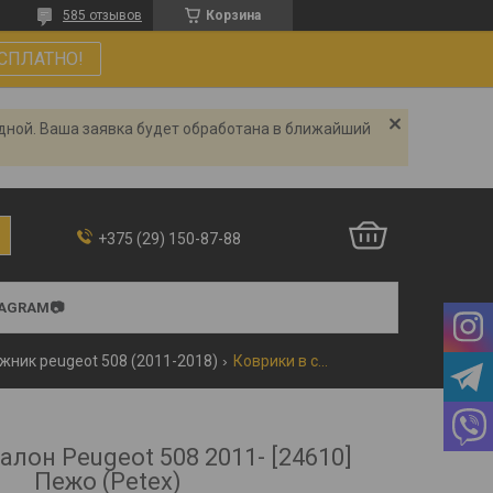
585 отзывов
Корзина
СПЛАТНО!
одной. Ваша заявка будет обработана в ближайший
+375 (29) 150-87-88
TAGRAM📷
ажник peugeot 508 (2011-2018)
Коврики в салон peugeot 508 2011- [24610] пежо (petex)
алон Peugeot 508 2011- [24610]
Пежо (Petex)