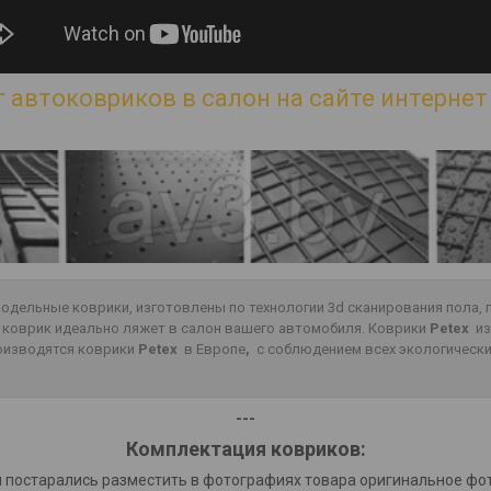
 автоковриков в салон на сайте интернет 
 модельные коврики, изготовлены по технологии 3d сканирования пола
о коврик идеально ляжет в салон вашего автомобиля. Коврики
Petex
из
роизводятся коврики
Petex
в Европе
,
с соблюдением всех экологически
---
Комплектация ковриков:
 постарались разместить в фотографиях товара оригинальное фо