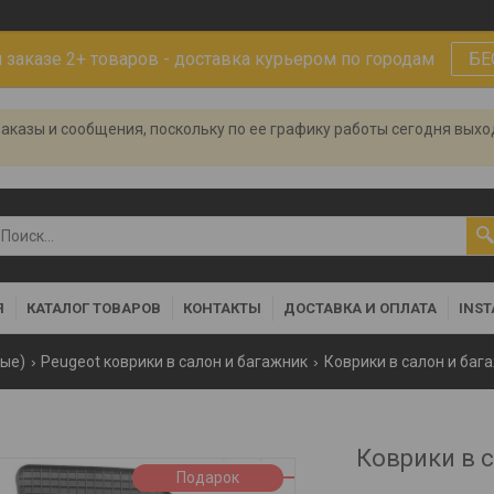
заказе 2+ товаров - доставка курьером по городам
БЕ
аказы и сообщения, поскольку по ее графику работы сегодня вых
Я
КАТАЛОГ ТОВАРОВ
КОНТАКТЫ
ДОСТАВКА И ОПЛАТА
INS
ные)
Peugeot коврики в салон и багажник
Коврики в салон и баг
Коврики в с
Подарок