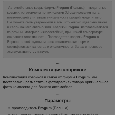
Автомобильные ковры фирмы
Frogum
(Польша) - модельные
коврики, изготовлены по технологии 3d сканирования пола,
позволяющей учитывать уникальность каждой модели авто.
Вы можете быть уверенными в том, что коврик идеально ляжет
в салон вашего автомобиля. Коврики
Frogum
изготавливаются
из резины, материал износостойкий, при низкой температуре
сохраняет эластичность. Производятся коврики
Frogum
в
Европе
,
с соблюдением всех экологических норм и
сертификатами качества и экологичности. Запах в процессе
эксплуатации отсутствует.
---
Комплектация ковриков:
Комплектация ковриков в салон от фирмы
Frogum,
мы
постарались разместить в фотографиях товара оригинальное
фото комплекта для Вашего автомобиля.
---
Параметры
производитель
Frogum
(Польша);
тип - под конкретный автомобиль, модельные (для