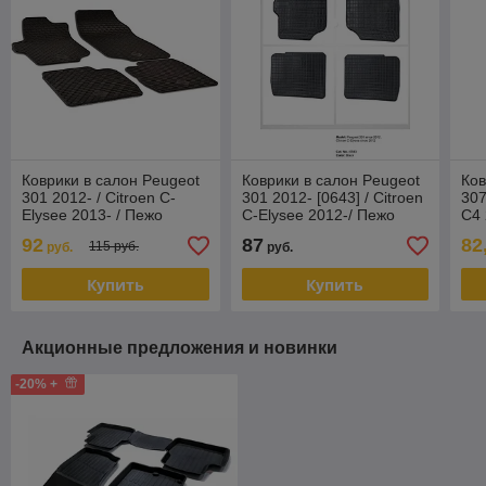
Коврики в салон Peugeot
Коврики в салон Peugeot
Ков
301 2012- / Citroen C-
301 2012- [0643] / Citroen
307
Elysee 2013- / Пежо
C-Elysee 2012-/ Пежо
C4 
(Чехия)
(Польша)
Пеж
92
87
82
115 руб.
руб.
руб.
Купить
Купить
Акционные предложения и новинки
-20% +