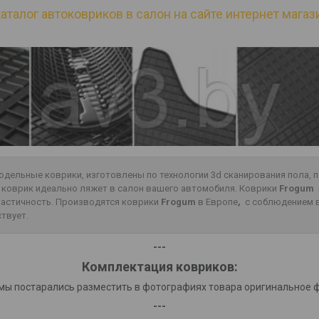
аталог автоковриков в салон на сайте интернет магази
одельные коврики, изготовлены по технологии 3d сканирования пола,
о коврик идеально ляжет в салон вашего автомобиля. Коврики
Frogum
эластичность. Производятся коврики
Frogum
в Европе
,
с соблюдением в
ствует.
---
Комплектация ковриков:
мы постарались разместить в фотографиях товара оригинальное 
---