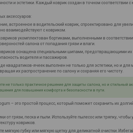
ности и эстетики. Каждый коврик создан в точном соответствии 
ых аксессуаров:
ение, встроенное в водительский коврик, спроектировано для увел
вно взаимодействуют с ковриком.
 ковриков укомплектован бортиками, выполненными в соответствии
оверхностей салона от попадания грязи и влаги.
 ковриков оснащена специальными шипами, предотвращающими их
опасность водителя и пассажиров.
виде квадратиков-ячеек выполнен не только для эстетики, но и дл
ращая их распространение по салону и сохраняя его чистоту.
е не только практичное решение для защиты салона, но и стильный а
ешения для повышения комфорта и безопасности в пути.
um – это простой процесс, который поможет сохранить их долгий 
ки от грязи, песка и пыли. Используйте пылесос или тряпку, чтобы
екстуру ковриков.
йте мягкую губку или мягкую щетку для деликатной очистки. Избег