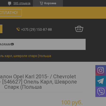
585 отзывов
Корзина
СПЛАТНО!
+375 (29) 150-87-88
TAGRAM📷
опель карл, шевроле спарк (польша
лон Opel Karl 2015- / Chevrolet
5- [546627] Опель Карл, Шевроле
Спарк (Польша
100
руб.