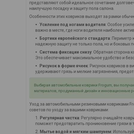
представляют собой идеальное сочетание долговеч
наилучшую посадку и защиту пола салона.
Особенности этих ковриков выходят за рамки обычн
Усиление под ногами водителя
: Особое усил
важно в месте, где ноги водителя наиболее акти
Бортики европейского стандарта
: Периметр
надежную защиту не только пола, но и боковых п
Система фиксации снизу
: Обратная сторона
Это обеспечивает максимальное удобство и без
Рисунок в форме ячеек
: Рисунок ковриков в 
удерживают грязь и мелкие загрязнения, предотв
Выбирая автомобильные коврики Frogum, вы получает
материалов, продуманный дизайн и инновационные р
Уход за автомобильными резиновыми ковриками Frog
советов по уходу за вашими ковриками:
Регулярная чистка
: Регулярно очищайте коври
поможет предотвратить проникновение грязи в т
Мытье водой и мягким шампунем
: Использу