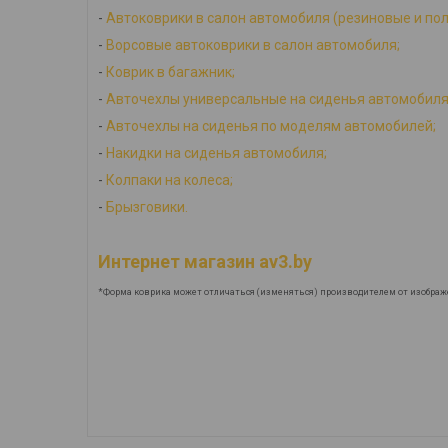
-
Автоковрики в салон автомобиля (резиновые и по
-
Ворсовые автоковрики в салон автомобиля;
-
Коврик в багажник;
-
Авточехлы универсальные на сиденья автомобиля
-
Авточехлы на сиденья по моделям автомобилей;
-
Накидки на сиденья автомобиля;
-
Колпаки на колеса;
-
Брызговики.
Интернет магазин av3.by
*Форма коврика может отличаться (изменяться) производителем от изображ