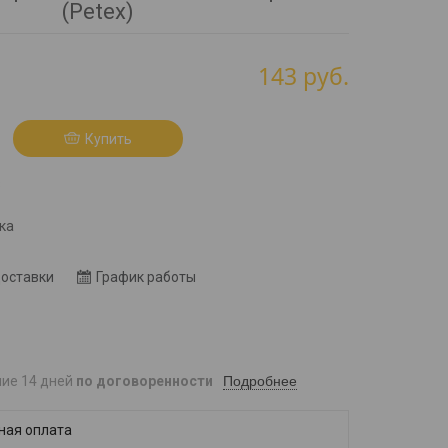
(Petex)
143
руб.
Купить
8
ка
доставки
График работы
Подробнее
ние 14 дней
по договоренности