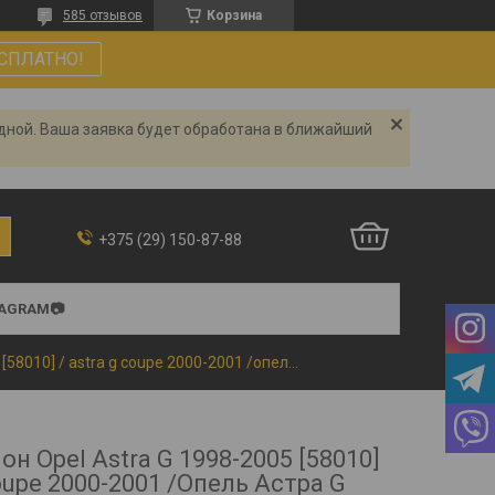
585 отзывов
Корзина
СПЛАТНО!
одной. Ваша заявка будет обработана в ближайший
+375 (29) 150-87-88
TAGRAM📷
Коврики в салон opel astra g 1998-2005 [58010] / astra g coupe 2000-2001 /опель астра g (petex)
он Opel Astra G 1998-2005 [58010]
Coupe 2000-2001 /Опель Астра G