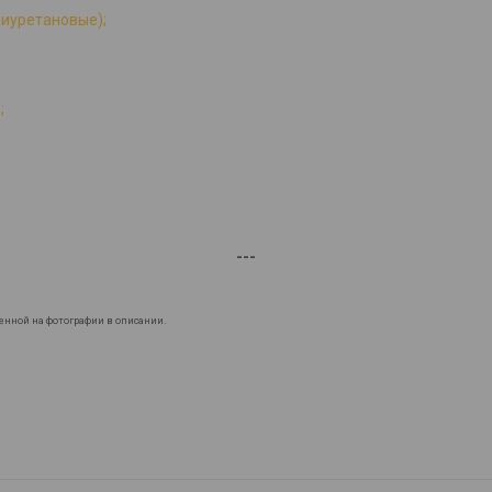
лиуретановые);
;
---
енной на фотографии в описании.