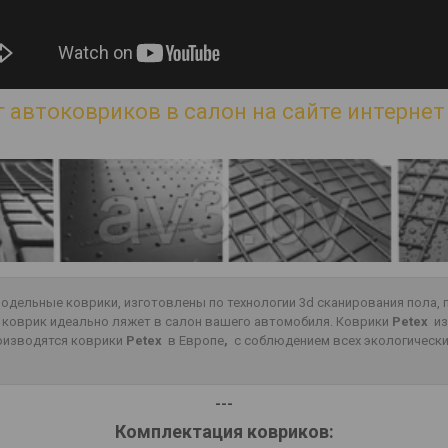
 автоковриков в салон на сайте интернет 
 модельные коврики, изготовлены по технологии 3d сканирования пола
о коврик идеально ляжет в салон вашего автомобиля. Коврики
Petex
из
роизводятся коврики
Petex
в Европе
,
с соблюдением всех экологически
---
Комплектация ковриков: