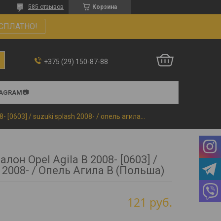
585 отзывов
Корзина
СПЛАТНО!
+375 (29) 150-87-88
TAGRAM📷
Коврики в салон opel agila b 2008- [0603] / suzuki splash 2008- / опель агила в (польша)
лон Opel Agila B 2008- [0603] /
h 2008- / Опель Агила В (Польша)
121
руб.