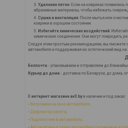
Удаление пятен
: Если на ковриках появились 
абразивные материалы, чтобы избежать повреж
Сушка и вентиляция
: После мытья или очистк
коврики в хорошем состоянии.
Избегайте химических воздействий
: Избега
химические соединения. Они могут повредить ре
Следуя этим простым рекомендациям, вы сможете с
автомобиля и поддерживая их эстетический вид на 
Д
Белпочта
- упаковываем и отправляем до ближайше
Курьер до дома
- доставка по Беларуси, до дома, о
В
интернет магазине av3.by
в наличии и под заказ:
-
Ветровики на окна автомобиля;
-
Дефлектор капота;
-
Подлокотник в автомобиль;
-
Автоковрики в салон автомобиля (резиновые и по