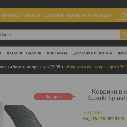
заказе 2+ товаров - доставка курьером по городам
БЕ
Я
КАТАЛОГ ТОВАРОВ
КОНТАКТЫ
ДОСТАВКА И ОПЛАТА
INS
алон и багажник opel agila (2008-)
Коврики в са
Подарок
Suzuki Splas
В наличии
Код:
16-015-002-0196