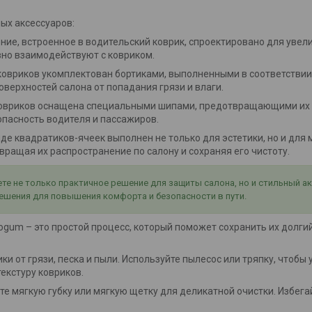
ых аксессуаров:
ение, встроенное в водительский коврик, спроектировано для увел
вно взаимодействуют с ковриком.
 ковриков укомплектован бортиками, выполненными в соответствии
оверхностей салона от попадания грязи и влаги.
 ковриков оснащена специальными шипами, предотвращающими их
опасность водителя и пассажиров.
виде квадратиков-ячеек выполнен не только для эстетики, но и дл
ращая их распространение по салону и сохраняя его чистоту.
е не только практичное решение для защиты салона, но и стильный а
ешения для повышения комфорта и безопасности в пути.
um – это простой процесс, который поможет сохранить их долгий 
ки от грязи, песка и пыли. Используйте пылесос или тряпку, чтобы
екстуру ковриков.
йте мягкую губку или мягкую щетку для деликатной очистки. Избег