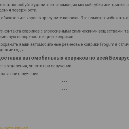
пятна, попробуйте удалить их с помощью мягкой губки или тряпки, 
дения поверхности.
и обязательно хорошо просушите коврики. Это поможет избежать о
йте контакта ковриков с агрессивными химическими веществами, та
зиновую поверхность и цвет ковриков.
охранить ваши автомобильные резиновые коврики Frogum в отлич
долгие годы.
оставка автомобильных ковриков по всей Белару
го отделения, оплата при получении.
плата при получении.
---
---
лиуретановые);