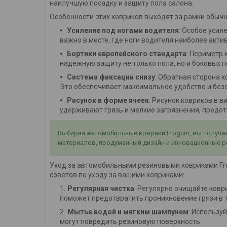
наилучшую посадку и защиту пола салона.
Особенности этих ковриков выходят за рамки обычн
Усиление под ногами водителя
: Особое усил
важно в месте, где ноги водителя наиболее акти
Бортики европейского стандарта
: Периметр
надежную защиту не только пола, но и боковых п
Система фиксации снизу
: Обратная сторона
Это обеспечивает максимальное удобство и без
Рисунок в форме ячеек
: Рисунок ковриков в 
удерживают грязь и мелкие загрязнения, предотв
Выбирая автомобильные коврики Frogum, вы получает
материалов, продуманный дизайн и инновационные р
Уход за автомобильными резиновыми ковриками Frog
советов по уходу за вашими ковриками:
Регулярная чистка
: Регулярно очищайте коври
поможет предотвратить проникновение грязи в т
Мытье водой и мягким шампунем
: Использу
могут повредить резиновую поверхность.