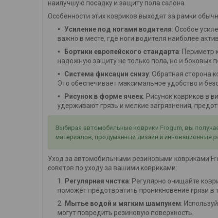
наилучшую посадку и защиту пола салона.
Особенности этих ковриков выходят за рамки обычн
Усиление под ногами водителя
: Особое усил
важно в месте, где ноги водителя наиболее акти
Бортики европейского стандарта
: Периметр
надежную защиту не только пола, но и боковых п
Система фиксации снизу
: Обратная сторона
Это обеспечивает максимальное удобство и без
Рисунок в форме ячеек
: Рисунок ковриков в 
удерживают грязь и мелкие загрязнения, предотв
Выбирая автомобильные коврики Frogum, вы получает
материалов, продуманный дизайн и инновационные р
Уход за автомобильными резиновыми ковриками Frog
советов по уходу за вашими ковриками:
Регулярная чистка
: Регулярно очищайте коври
поможет предотвратить проникновение грязи в т
Мытье водой и мягким шампунем
: Использу
могут повредить резиновую поверхность.