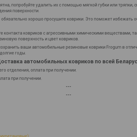
пятна, попробуйте удалить их с помощью мягкой губки или тряпки, 
дения поверхности.
и обязательно хорошо просушите коврики. Это поможет избежать о
йте контакта ковриков с агрессивными химическими веществами, та
зиновую поверхность и цвет ковриков.
охранить ваши автомобильные резиновые коврики Frogum в отлич
долгие годы.
оставка автомобильных ковриков по всей Белару
го отделения, оплата при получении.
плата при получении.
---
---
лиуретановые);