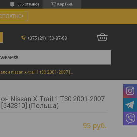
585 отзывов
Корзина
СПЛАТНО!
+375 (29) 150-87-88
TAGRAM📷
Коврики в салон nissan x-trail 1 t30 2001-2007 [542810] (польша)
он Nissan X-Trail 1 T30 2001-2007
[542810] (Польша)
95
руб.