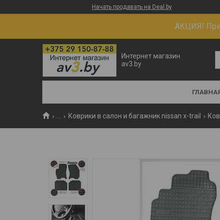
Начать продавать на Deal.by
АКЦИЯ! При 
Интернет магазин
av3.by
ГЛАВНА
...
Коврики в салон и багажник nissan x-trail
Ков