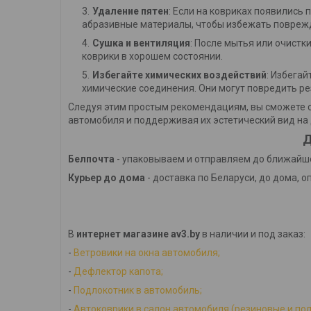
Удаление пятен
: Если на ковриках появились 
абразивные материалы, чтобы избежать повреж
Сушка и вентиляция
: После мытья или очистк
коврики в хорошем состоянии.
Избегайте химических воздействий
: Избега
химические соединения. Они могут повредить ре
Следуя этим простым рекомендациям, вы сможете с
автомобиля и поддерживая их эстетический вид на 
Д
Белпочта
- упаковываем и отправляем до ближайше
Курьер до дома
- доставка по Беларуси, до дома, о
В
интернет магазине av3.by
в наличии и под заказ:
-
Ветровики на окна автомобиля;
-
Дефлектор капота;
-
Подлокотник в автомобиль;
-
Автоковрики в салон автомобиля (резиновые и по