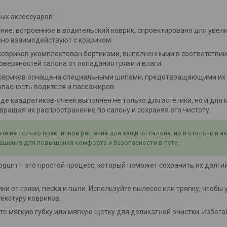
ых аксессуаров:
ение, встроенное в водительский коврик, спроектировано для увел
вно взаимодействуют с ковриком.
 ковриков укомплектован бортиками, выполненными в соответствии
оверхностей салона от попадания грязи и влаги.
 ковриков оснащена специальными шипами, предотвращающими их
опасность водителя и пассажиров.
виде квадратиков-ячеек выполнен не только для эстетики, но и дл
ращая их распространение по салону и сохраняя его чистоту.
е не только практичное решение для защиты салона, но и стильный а
ешения для повышения комфорта и безопасности в пути.
um – это простой процесс, который поможет сохранить их долгий 
ки от грязи, песка и пыли. Используйте пылесос или тряпку, чтобы
екстуру ковриков.
йте мягкую губку или мягкую щетку для деликатной очистки. Избег