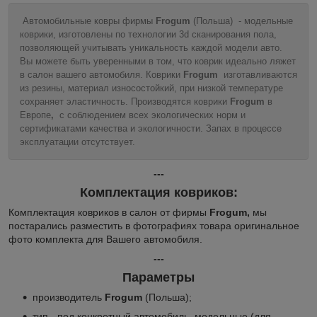
Автомобильные ковры фирмы
Frogum
(Польша) - модельные
коврики, изготовлены по технологии 3d сканирования пола,
позволяющей учитывать уникальность каждой модели авто.
Вы можете быть уверенными в том, что коврик идеально ляжет
в салон вашего автомобиля. Коврики
Frogum
изготавливаются
из резины, материал износостойкий, при низкой температуре
сохраняет эластичность. Производятся коврики
Frogum
в
Европе
,
с соблюдением всех экологических норм и
сертификатами качества и экологичности. Запах в процессе
эксплуатации отсутствует.
---
Комплектация ковриков:
Комплектация ковриков в салон от фирмы
Frogum,
мы
постарались разместить в фотографиях товара оригинальное
фото комплекта для Вашего автомобиля.
---
Параметры
производитель
Frogum
(Польша);
тип - под конкретный автомобиль, модельные (для