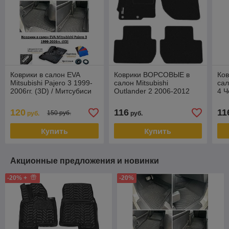
Коврики в салон EVA
Коврики ВОРСОВЫЕ в
Ко
Mitsubishi Pajero 3 1999-
салон Mitsubishi
сал
2006гг. (3D) / Митсубиси
Outlander 2 2006-2012
4 Ч
Паджеро
Черный (Duomat)
120
116
11
150 руб.
руб.
руб.
Купить
Купить
Акционные предложения и новинки
-20% +
-20%