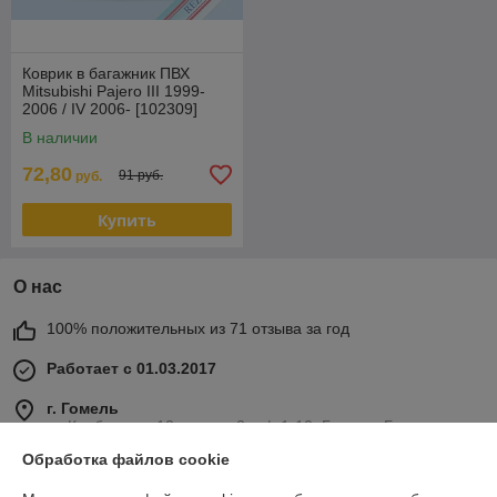
Коврик в багажник ПВХ
Mitsubishi Pajero III 1999-
2006 / IV 2006- [102309]
(Польша)
В наличии
72,80
91 руб.
руб.
Купить
О нас
100% положительных из 71 отзыва за год
Работает с 01.03.2017
г. Гомель
ул Карбышева 12, корпус 2, оф.1-10, Гомель, Беларусь
Обработка файлов cookie
Контакты