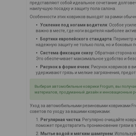
представляют собой идеальное сочетание долговеч
наилучшую посадку и защиту пола салона.
Особенности этих ковриков выходят за рамки обычн
Усиление под ногами водителя
: Особое усил
важно в месте, где ноги водителя наиболее акти
Бортики европейского стандарта
: Периметр
надежную защиту не только пола, но и боковых п
Система фиксации снизу
: Обратная сторона
Это обеспечивает максимальное удобство и без
Рисунок в форме ячеек
: Рисунок ковриков в 
удерживают грязь и мелкие загрязнения, предотв
Выбирая автомобильные коврики Frogum, вы получает
материалов, продуманный дизайн и инновационные р
Уход за автомобильными резиновыми ковриками Frog
советов по уходу за вашими ковриками:
Регулярная чистка
: Регулярно очищайте коври
поможет предотвратить проникновение грязи в т
Мытье водой и мягким шампунем
: Использу