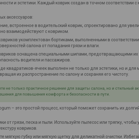
ности и эстетики. Каждый коврик создан в точном соответствии 
ых аксессуаров:
ение, встроенное в водительский коврик, спроектировано для увел
вно взаимодействуют с ковриком.
 ковриков укомплектован бортиками, выполненными в соответствии
оверхностей салона от попадания грязи и влаги.
 ковриков оснащена специальными шипами, предотвращающими их
опасность водителя и пассажиров.
виде квадратиков-ячеек выполнен не только для эстетики, но и дл
ращая их распространение по салону и сохраняя его чистоту.
е не только практичное решение для защиты салона, но и стильный а
ешения для повышения комфорта и безопасности в пути.
um – это простой процесс, который поможет сохранить их долгий 
ки от грязи, песка и пыли. Используйте пылесос или тряпку, чтобы
екстуру ковриков.
йте мягкую губку или мягкую щетку для деликатной очистки. Избег