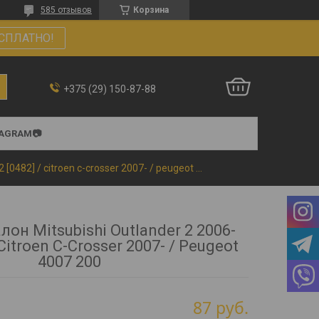
585 отзывов
Корзина
СПЛАТНО!
+375 (29) 150-87-88
TAGRAM📷
Коврики в салон mitsubishi outlander 2 2006-2012 [0482] / citroen c-crosser 2007- / peugeot 4007 200
лон Mitsubishi Outlander 2 2006-
 Citroen C-Crosser 2007- / Peugeot
4007 200
87
руб.