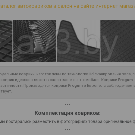
аталог автоковриков в салон на сайте интернет магази
одельные коврики, изготовлены по технологии 3d сканирования пола,
о коврик идеально ляжет в салон вашего автомобиля. Коврики
Frogum
эластичность. Производятся коврики
Frogum
в Европе
,
с соблюдением в
ствует.
---
Комплектация ковриков:
мы постарались разместить в фотографиях товара оригинальное 
---