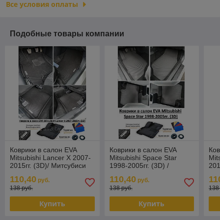
Все условия оплаты
Подобные товары компании
Коврики в салон EVA
Коврики в салон EVA
Ков
Mitsubishi Lancer X 2007-
Mitsubishi Space Star
Mit
2015гг. (3D)/ Митсубиси
1998-2005гг. (3D) /
201
Лансер
Митсубиси Спейс Стар
Кол
110,40
110,40
11
руб.
руб.
138 руб.
138 руб.
138
Купить
Купить